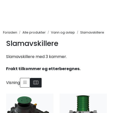
Skip to main content
Alle produkter
Forsiden
Alle produkter
Vann og avløp
Slamavskillere
KAMPANJER
Slamavskillere
Kontakt Oss
Slamavskillere med 3 kammer.
Søk om proffkundekonto
Frakt tilkommer og etterberegnes.
Reservedeler
Visning
Outlet
Be om tilbud