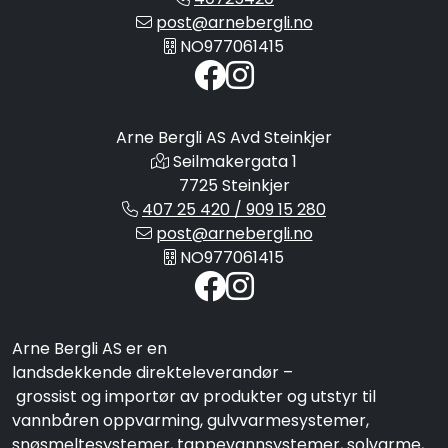
post@arnebergli.no
NO977061415
Arne Bergli AS Avd Steinkjer
Seilmakergata 1
7725 Steinkjer
407 25 420 / 909 15 280
post@arnebergli.no
NO977061415
Arne Bergli AS er en
landsdekkende direkteleverandør –
grossist og importør av produkter og utstyr til
vannbåren oppvarming, gulvvarmesystemer,
snøsmeltesystemer, tappevannsystemer, solvarme,