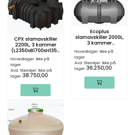
Ecoplus
slamavskiller 2000L,
CPX slamavskiller
3 kammer
2200L, 3 kammer
(L2440xB1320xH1318
(L2350xB1700xH1350
Hovedlager: Ikke på
mm)
mm)
lager
Hovedlager: Ikke på
Avd. Steinkjer: Ikke på
lager
36.250,00
lager
Avd. Steinkjer: Ikke på
38.750,00
lager