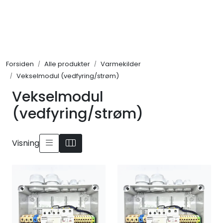
Skip to main content
Alle produkter
Forsiden
Alle produkter
Varmekilder
KAMPANJER
Vekselmodul (vedfyring/strøm)
Vekselmodul
Kontakt Oss
(vedfyring/strøm)
Søk om proffkundekonto
Visning
Reservedeler
Outlet
Be om tilbud