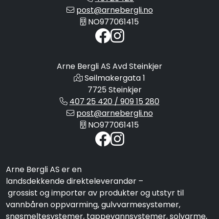
post@arnebergli.no
NO977061415
Arne Bergli AS Avd Steinkjer
Seilmakergata 1
7725 Steinkjer
407 25 420 / 909 15 280
post@arnebergli.no
NO977061415
Arne Bergli AS er en
landsdekkende direkteleverandør –
grossist og importør av produkter og utstyr til
vannbåren oppvarming, gulvvarmesystemer,
snøsmeltesystemer, tappevannsystemer, solvarme,