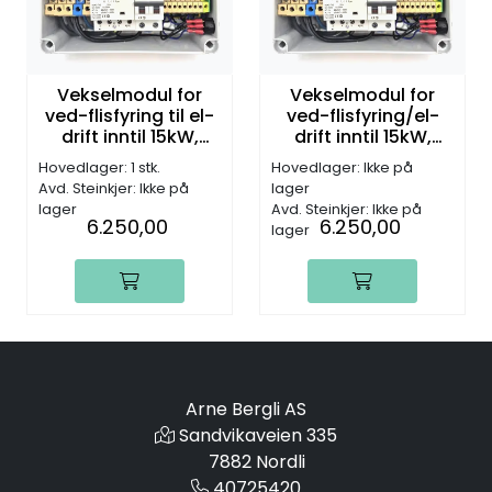
Vekselmodul for
Vekselmodul for
ved-flisfyring til el-
ved-flisfyring/el-
drift inntil 15kW,
drift inntil 15kW,
3x230V
3x230V
Hovedlager: 1 stk.
Hovedlager: Ikke på
Avd. Steinkjer: Ikke på
lager
lager
Avd. Steinkjer: Ikke på
6.250,00
6.250,00
lager
Arne Bergli AS
Sandvikaveien 335
7882 Nordli
40725420