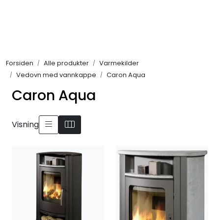
Skip to main content
Alle produkter
Forsiden
Alle produkter
Varmekilder
KAMPANJER
Vedovn med vannkappe
Caron Aqua
Caron Aqua
Kontakt Oss
Søk om proffkundekonto
Visning
Reservedeler
Outlet
Be om tilbud