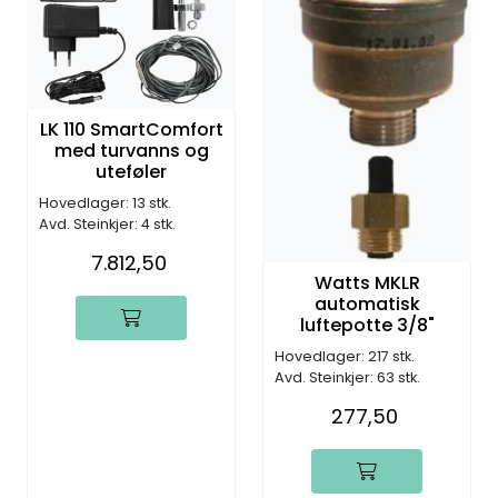
LK 110 SmartComfort
med turvanns og
uteføler
Hovedlager: 13 stk.
Avd. Steinkjer: 4 stk.
7.812,50
Watts MKLR
automatisk
luftepotte 3/8"
Hovedlager: 217 stk.
Avd. Steinkjer: 63 stk.
277,50