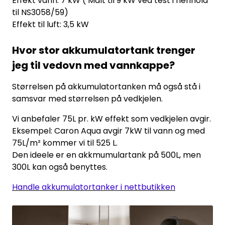
Effekt vann: 7 kW ( Målt til 9 kW ved test i henhold
til NS3058/59)
Effekt til luft: 3,5 kW
Hvor stor akkumulatortank trenger
jeg til vedovn med vannkappe?
Størrelsen på akkumulatortanken må også stå i
samsvar med størrelsen på vedkjelen.
Vi anbefaler 75L pr. kW effekt som vedkjelen avgir.
Eksempel: Caron Aqua avgir 7kW til vann og med
75L/m² kommer vi til 525 L.
Den ideele er en akkmumulartank på 500L, men
300L kan også benyttes.
Handle akkumulatortanker i nettbutikken