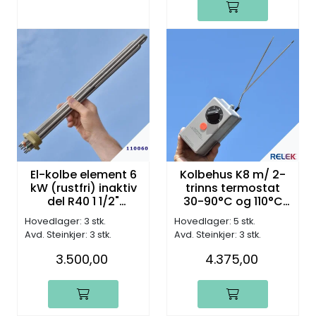
El-kolbe element 6
Kolbehus K8 m/ 2-
kW (rustfri) inaktiv
trinns termostat
del R40 1 1/2"
30-90°C og 110°C
L460mm 230V
overopp.termostat
Hovedlager: 3 stk.
Hovedlager: 5 stk.
for R50 kolbe
Avd. Steinkjer: 3 stk.
Avd. Steinkjer: 3 stk.
3.500,00
4.375,00