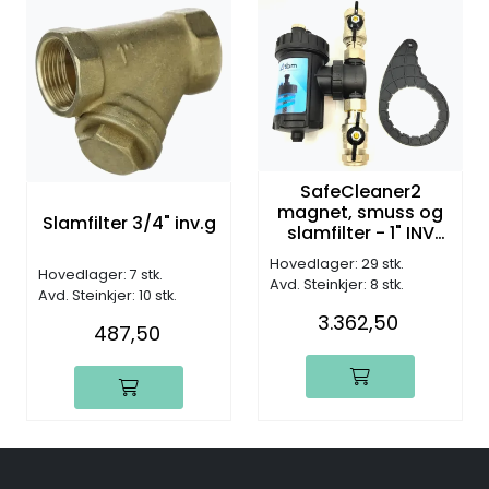
SafeCleaner2
magnet, smuss og
Slamfilter 3/4" inv.g
slamfilter - 1" INV
(KVS: 7,51m³/h)
Hovedlager: 29 stk.
Hovedlager: 7 stk.
Avd. Steinkjer: 8 stk.
Avd. Steinkjer: 10 stk.
3.362,50
487,50