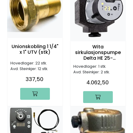
Unionskobling 1 1/4"
Wita
x 1" UTV (stk)
sirkulasjonspumpe
Delta HE 25-
55/180mm, DN25, G1
Hovedlager: 22 stk.
Hovedlager: 1 stk.
1/2", 6,0m (H)
Avd. Steinkjer: 12 stk.
Avd. Steinkjer: 2 stk.
337,50
4.062,50