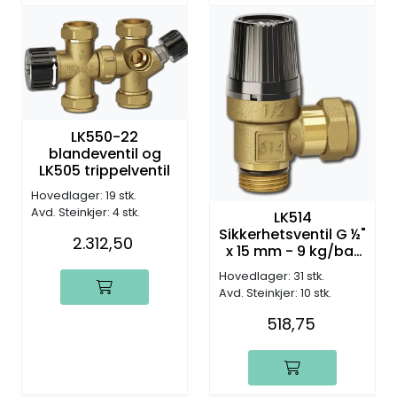
LK550-22
blandeventil og
LK505 trippelventil
Hovedlager: 19 stk.
Avd. Steinkjer: 4 stk.
LK514
Sikkerhetsventil G ½"
2.312,50
x 15 mm - 9 kg/bar
(tappevann)
Hovedlager: 31 stk.
Avd. Steinkjer: 10 stk.
518,75