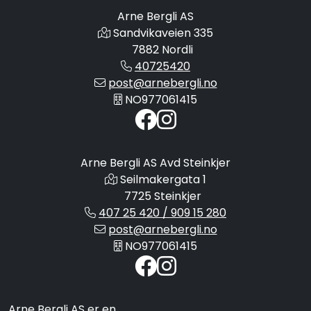
Arne Bergli AS
Sandvikaveien 335
7882 Nordli
40725420
post@arnebergli.no
NO977061415
Arne Bergli AS Avd Steinkjer
Seilmakergata 1
7725 Steinkjer
407 25 420 / 909 15 280
post@arnebergli.no
NO977061415
Arne Bergli AS er en