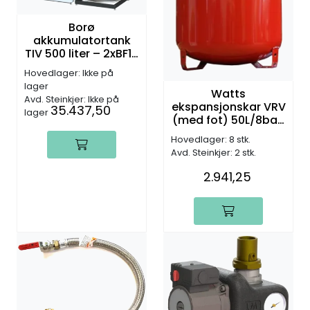
Borø
akkumulatortank
TIV 500 liter – 2xBF12
kobberrørspiral
Hovedlager: Ikke på
Ø22mm
lager
(700x700x1750mm)
Watts
Avd. Steinkjer: Ikke på
- 3bar
ekspansjonskar VRV
35.437,50
lager
(med fot) 50L/8bar,
Rød, 3/4”
Hovedlager: 8 stk.
Avd. Steinkjer: 2 stk.
2.941,25