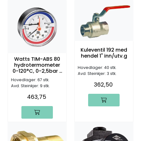
Kuleventil 192 med
hendel 1" inn/utv.g
Watts TIM-ABS 80
hydrotermometer
Hovedlager: 40 stk.
0-120°C, 0-2,5bar (
Avd. Steinkjer: 3 stk.
Vannrett tilkobling )
Hovedlager: 67 stk.
362,50
Avd. Steinkjer: 9 stk.
463,75