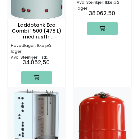
Avd. Steinkjer: Ikke på
- 3bar
lager
38.062,50
Laddotank Eco
Combi 1 500 (478 L)
med rustfri
tappevannspiral -
Hovedlager: Ikke på
Ø750 x H1620mm
lager
Avd. Steinkjer: 1 stk.
34.052,50