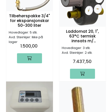
Tilbehørspakke 3/4"
for ekspansjonskar
50-300 liter
Laddomat 20, 1",
Hovedlager: 5 stk.
63°C termisk
Avd. Steinkjer: Ikke på
innsats m/
lager
1.500,00
sirk.pumpe (inntil 60
Hovedlager: 3 stk.
kW)
Avd. Steinkjer: 2 stk.
7.437,50