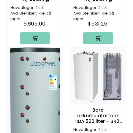
Hovedlager: 2 stk.
Hovedlager: 2 stk.
Avd. Steinkjer: Ikke på
Avd. Steinkjer: Ikke på
lager
lager
9.865,00
11.531,25
Borø
akkumulatortank
TIDA 500 liter – BR25
rustfri spiral Ø22mm
Hovedlager: 2 stk.
(700x747x1760mm)