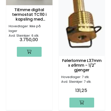
TiEmme digital
termostat TC110 i
kapsling med
følerlomme
Hovedlager: Ikke på
lager
Avd. Steinkjer: 6 stk.
3.750,00
Følerlomme L37mm
x ø9mm - 1/2"
gjenger
Hovedlager: 7 stk.
Avd. Steinkjer: 7 stk.
131,25