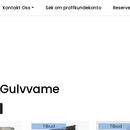
Kontakt Oss
Søk om proffkundekonto
Reserve
klamasjonsskjema
t Gulvvame
Tilbud
Tilbud