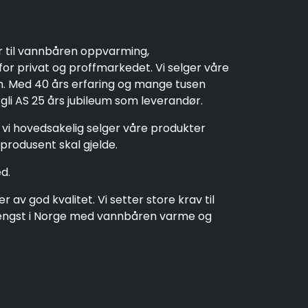
r til vannbåren oppvarming,
r privat og proffmarkedet. Vi selger våre
en. Med 40 års erfaring og mange tusen
rgli AS 25 års jubileum som leverandør.
t vi hovedsakelig selger våre produkter
produsent skal gjelde.
d.
av god kvalitet. Vi setter store krav til
t lengst i Norge med vannbåren varme og