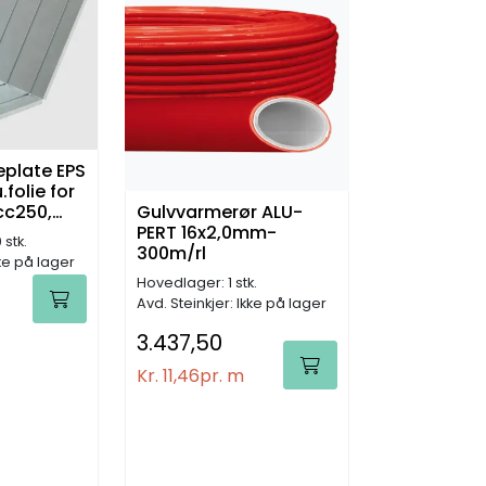
plate EPS
folie for
Gulvvarmerør ALU-
cc250,
PERT 16x2,0mm-
stk.
300m/rl
kke på lager
Hovedlager: 1 stk.
Avd. Steinkjer: Ikke på lager
3.437,50
Kr. 11,46
pr. m