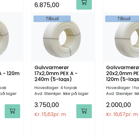
6.875,00
Tilbud
Tilbud
Gulvvarmerør
Golvvarmerø
A - 120m
17x2,0mm PEX A -
20x2,0mm PE
240m (5-lags)
120m (5-lag
pak
Hovedlager: 4 forpak
Hovedlager: 1 f
 på lager
Avd. Steinkjer: Ikke på lager
Avd. Steinkjer: I
3.750,00
2.000,00
Kr. 15,63
pr. m
Kr. 16,67
pr. m