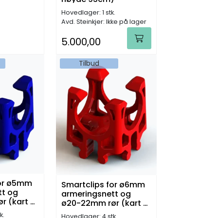
Hovedlager: 1 stk.
Avd. Steinkjer: Ikke på lager
5.000,00
Tilbud
for ø5mm
Smartclips for ø6mm
tt og
armeringsnett og
r (kart a
ø20-22mm rør (kart a
1280 stk)
k.
Hovedlager: 4 stk.