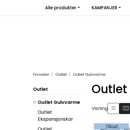
Skip to main content
|
Alle produkter
KAMPANJER
Salgsbetingelser
Retur/transportskade & re
Forsiden
Outlet
Outlet Gulvvarme
Outle
Outlet
Outlet Gulvvarme
Visning
Outlet
Ekspansjonskar
Tilbud
Outlet