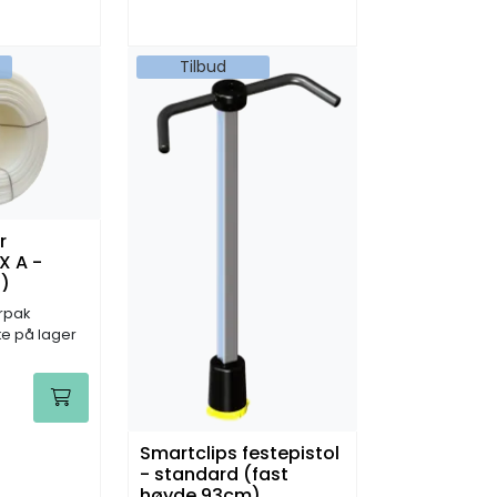
Tilbud
r
X A -
s)
orpak
kke på lager
Smartclips festepistol
- standard (fast
høyde 93cm)