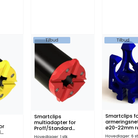
Tilbud
Tilbud
Smartclips 
Smartclips
armeringsne
multiadapter for
or
ø20-22mm rø
Proff/Standard
d
1280 stk)
festespistol og ø6mm
Hovedlager: 6 st
Hovedlager: 1 stk.