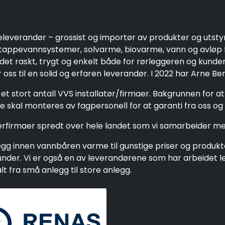
eleverandør – grossist og importør av produkter og utsty
ppevannsystemer, solvarme, biovarme, vann og avløp fo
 det raskt, trygt og enkelt både for rørleggeren og kund
oss til en solid og erfaren leverandør. I 2022 har Arne Be
et stort antall VVS installatør/firmaer. Bakgrunnen for a
 skal monteres av fagpersonell for at garanti fra oss og 
gerfirmaer spredt over hele landet som vi samarbeider me
g innen vannbåren varme til gunstige priser og produkter 
e kunder. Vi er også en av leverandørene som har arbeide
 fra små anlegg til store anlegg.