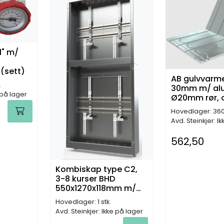
1" m/
 (sett)
AB gulvvarme
.
30mm m/ alu.
 på lager
Ø20mm rør, 
1stk/0,9m²
Hovedlager: 360 
Avd. Steinkjer: I
562,50
Kombiskap type C2,
3-8 kurser BHD
550x1270x118mm m/
ramme og dør
Hovedlager: 1 stk.
Avd. Steinkjer: Ikke på lager