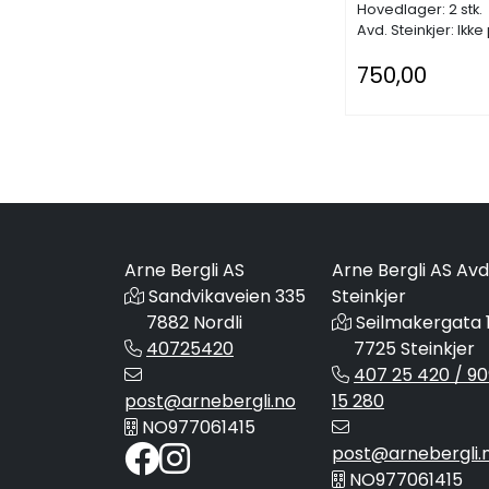
festespistol 
Hovedlager: 2 stk.
armeringsnett
Avd. Steinkjer: Ikke
750,00
Arne Bergli AS
Arne Bergli AS Avd
Sandvikaveien 335
Steinkjer
7882 Nordli
Seilmakergata 
40725420
7725 Steinkjer
407 25 420 / 90
post@arnebergli.no
15 280
NO977061415
post@arnebergli.
NO977061415