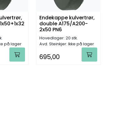
lvertrør,
Endekappe kulvertrør,
1x50+1x32
double A175/A200-
2x50 PN6
k.
Hovedlager: 20 stk.
kke på lager
Avd. Steinkjer: Ikke på lager
695,00