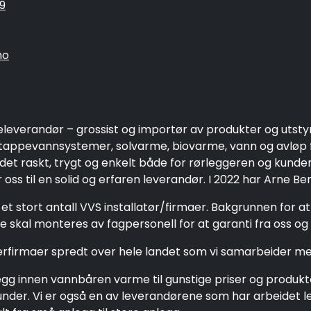
9
no
eleverandør – grossist og importør av produkter og utsty
ppevannsystemer, solvarme, biovarme, vann og avløp fo
 det raskt, trygt og enkelt både for rørleggeren og kund
oss til en solid og erfaren leverandør. I 2022 har Arne Be
et stort antall VVS installatør/firmaer. Bakgrunnen for a
 skal monteres av fagpersonell for at garanti fra oss og 
gerfirmaer spredt over hele landet som vi samarbeider me
g innen vannbåren varme til gunstige priser og produkter 
e kunder. Vi er også en av leverandørene som har arbeide