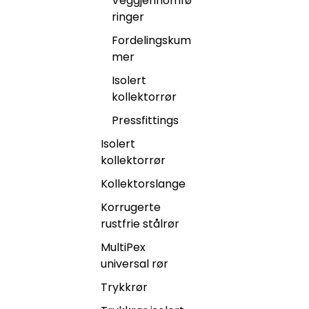
Veggjennomfø
ringer
Fordelingskum
mer
Isolert
kollektorrør
Pressfittings
Isolert
kollektorrør
Kollektorslange
Korrugerte
rustfrie stålrør
MultiPex
universal rør
Trykkrør