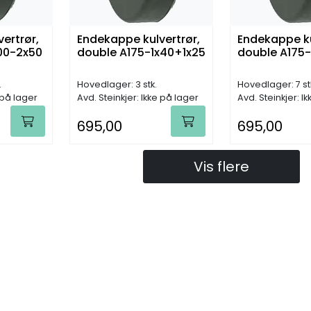
ertrør,
Endekappe kulvertrør,
Endekappe ku
00-2x50
double A175-1x40+1x25
double A175-
.
Hovedlager: 3 stk.
Hovedlager: 7 st
 på lager
Avd. Steinkjer: Ikke på lager
Avd. Steinkjer: I
695,00
695,00
Vis flere