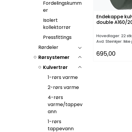
Fordelingskumm
er
Endekappe kulv
Isolert
double A160/2
kollektorrør
Hovedlager: 22 stk
Pressfittings
Avd. Steinkjer: Ikke
Rørdeler
695,00
Rørsystemer
Kulvertrør
1-rørs varme
2-rørs varme
4-rørs
varme/tappev
ann
1-rørs
tappevann