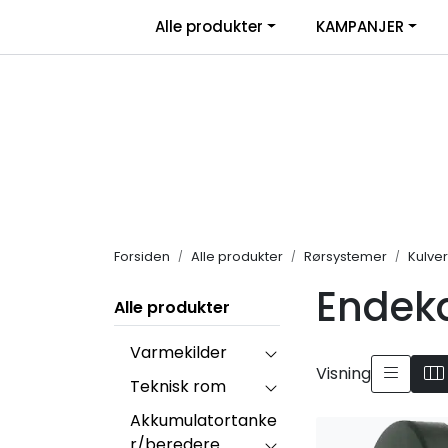
Skip to main content
|
Alle produkter
KAMPANJER
Salgsbetingelser
Retur/transportskade & re
Forsiden
Alle produkter
Rørsystemer
Kulver
Endek
Alle produkter
Varmekilder
Visning
Teknisk rom
Akkumulatortanke
r/beredere