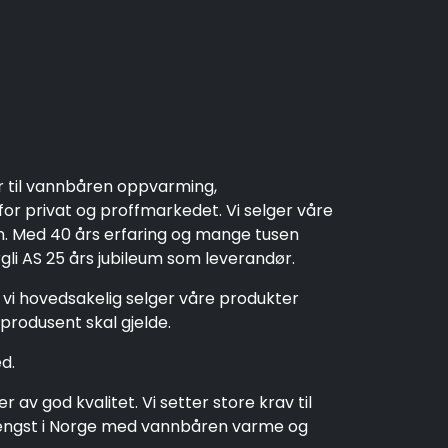
r til vannbåren oppvarming,
r privat og proffmarkedet. Vi selger våre
en. Med 40 års erfaring og mange tusen
rgli AS 25 års jubileum som leverandør.
t vi hovedsakelig selger våre produkter
produsent skal gjelde.
d.
av god kvalitet. Vi setter store krav til
t lengst i Norge med vannbåren varme og