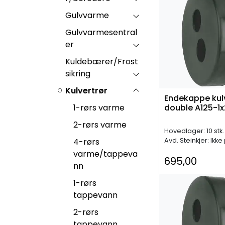
Gulvvarme
Gulvvarmesentral
er
Kuldebærer/Frost
sikring
Kulvertrør
Endekappe kulv
1-rørs varme
double A125-1
2-rørs varme
Hovedlager: 10 stk.
4-rørs
Avd. Steinkjer: Ikke
varme/tappeva
695,00
nn
1-rørs
tappevann
2-rørs
tappevann