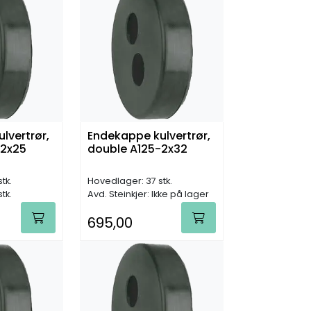
lvertrør,
Endekappe kulvertrør,
-2x25
double A125-2x32
tk.
Hovedlager: 37 stk.
stk.
Avd. Steinkjer: Ikke på lager
695,00