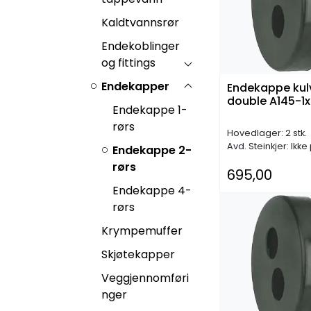
Kaldtvannsrør
Endekoblinger
og fittings
Endekapper
Endekappe kulv
double A145-1
Endekappe 1-
rørs
Hovedlager: 2 stk.
Avd. Steinkjer: Ikke
Endekappe 2-
rørs
695,00
Endekappe 4-
rørs
Krympemuffer
Skjøtekapper
Veggjennomføri
nger