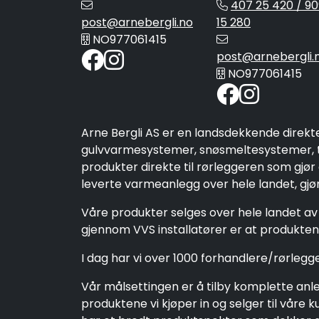
407 25 420 / 90
post@arnebergli.no
15 280
NO977061415
post@arnebergli.
NO977061415
Arne Bergli AS er en landsdekkende direkt
gulvvarmesystemer, snøsmeltesystemer, ta
produkter direkte til rørleggeren som gjør
leverte varmeanlegg over hele landet, gjør 
Våre produkter selges over hele landet av 
gjennom VVS installatører er at produktene
I dag har vi over 1000 forhandlere/rørleg
Vår målsettingen er å tilby komplette anleg
produktene vi kjøper in og selger til vår