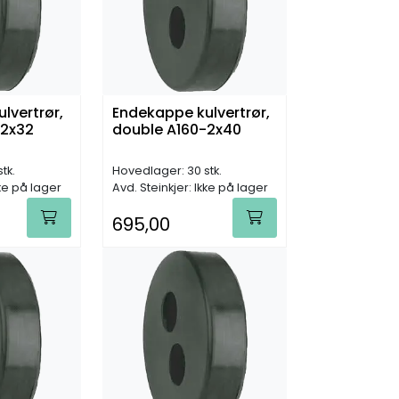
lvertrør,
Endekappe kulvertrør,
-2x32
double A160-2x40
tk.
Hovedlager: 30 stk.
kke på lager
Avd. Steinkjer: Ikke på lager
695,00