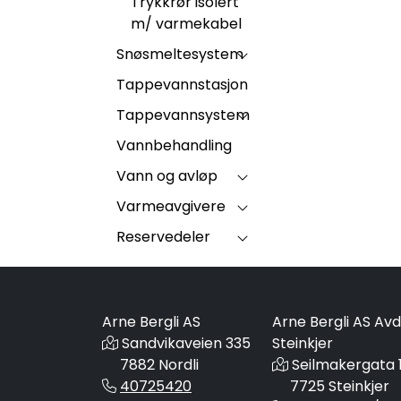
Trykkrør isolert
m/ varmekabel
Snøsmeltesystem
Tappevannstasjon
Tappevannsystem
Vannbehandling
Vann og avløp
Varmeavgivere
Reservedeler
Arne Bergli AS
Arne Bergli AS Avd
Sandvikaveien 335
Steinkjer
7882 Nordli
Seilmakergata 
40725420
7725 Steinkjer