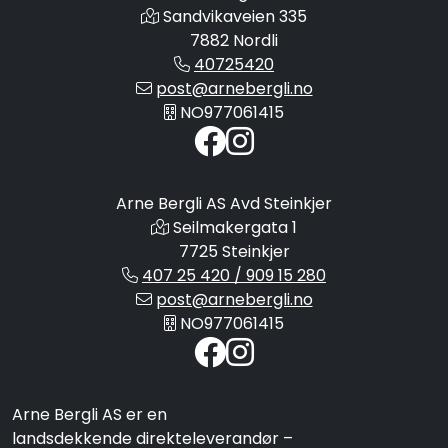
Sandvikaveien 335
7882 Nordli
40725420
post@arnebergli.no
NO977061415
Arne Bergli AS Avd Steinkjer
Seilmakergata 1
7725 Steinkjer
407 25 420 / 909 15 280
post@arnebergli.no
NO977061415
Arne Bergli AS er en
landsdekkende direkteleverandør –