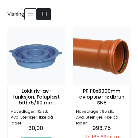
Visning
Lokk riv-av-
PP 110x6000mm
funksjon, Faluplast
avløpsrør rødbrun
50/75/110 mm
SN8
PVC/PP rør
Hovedlager: 42 stk.
Hovedlager: 95 stk.
Avd. Steinkjer: Ikke på
Avd. Steinkjer: Ikke på
lager
lager
30,00
993,75
Kr. 165,63
pr. m