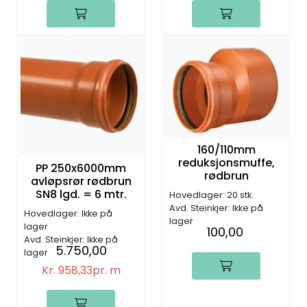
160/110mm
reduksjonsmuffe,
PP 250x6000mm
rødbrun
avløpsrør rødbrun
SN8 lgd. = 6 mtr.
Hovedlager: 20 stk.
Avd. Steinkjer: Ikke på
Hovedlager: Ikke på
lager
lager
100,00
Avd. Steinkjer: Ikke på
5.750,00
lager
Kr. 958,33
pr. m