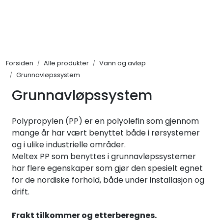
Skip to main content
Alle produkter
Forsiden
Alle produkter
Vann og avløp
KAMPANJER
Grunnavløpssystem
Grunnavløpssystem
Kontakt Oss
Polypropylen (PP) er en polyolefin som gjennom
Søk om proffkundekonto
mange år har vært benyttet både i rørsystemer
og i ulike industrielle områder.
Reservedeler
Meltex PP som benyttes i grunnavløpssystemer
har flere egenskaper som gjør den spesielt egnet
Outlet
for de nordiske forhold, både under installasjon og
drift.
Be om tilbud
Frakt tilkommer og etterberegnes.