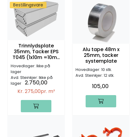
Bestillingsvare
Trinnlydsplate
Alu tape 48m x
35mm, Tacker EPS
25mm, tacker
T045 (1x10m =10m2
systemplate
pr. rull)
Hovedlager: Ikke på
Hovedlager: 10 stk.
lager
Avd. Steinkjer: 12 stk.
Avd. Steinkjer: Ikke på
2.750,00
lager
105,00
Kr. 275,00
pr. m²