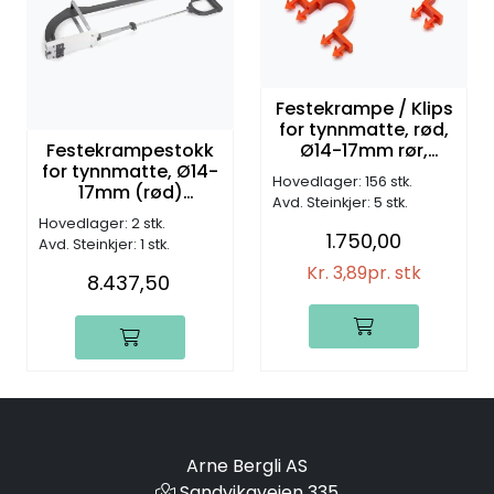
Festekrampe / Klips
for tynnmatte, rød,
Festekrampestokk
Ø14-17mm rør,
for tynnmatte, Ø14-
(450/pk)
Hovedlager: 156 stk.
17mm (rød)
Avd. Steinkjer: 5 stk.
kramper
Hovedlager: 2 stk.
1.750,00
Avd. Steinkjer: 1 stk.
Kr. 3,89
pr. stk
8.437,50
Arne Bergli AS
Sandvikaveien 335