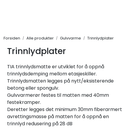
Skip to main content
Alle produkter
Forsiden
Alle produkter
Gulvvarme
Trinnlydplater
KAMPANJER
Trinnlydplater
Kontakt Oss
TIA trinnlydsmatte er utviklet for å oppnå
Søk om proffkundekonto
trinnlydsdemping mellom etasjeskiller.
Trinnlydsmatten legges på nytt/eksisterende
betong eller spongulv.
Reservedeler
Gulvvarmerør festes til matten med 40mm
festekramper.
Outlet
Deretter legges det minimum 30mm fiberarmert
avrettingsmasse på matten for å oppnå en
Be om tilbud
trinnlyd redusering på 28 dB