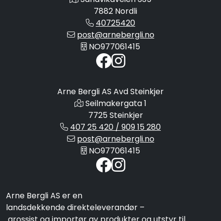
7882 Nordli
40725420
post@arnebergli.no
NO977061415
Arne Bergli AS Avd Steinkjer
Seilmakergata 1
7725 Steinkjer
407 25 420 / 909 15 280
post@arnebergli.no
NO977061415
Arne Bergli AS er en
landsdekkende direkteleverandør –
grossist og importør av produkter og utstyr til