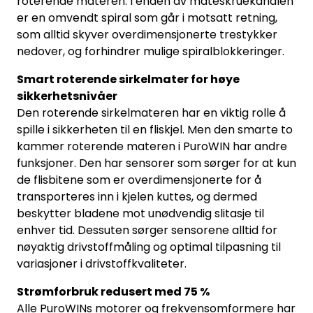
roterende materen. I enden av mateskruekanalen
er en omvendt spiral som går i motsatt retning,
som alltid skyver overdimensjonerte trestykker
nedover, og forhindrer mulige spiralblokkeringer.
Smart roterende sirkelmater for høye
sikkerhetsnivåer
Den roterende sirkelmateren har en viktig rolle å
spille i sikkerheten til en fliskjel. Men den smarte to
kammer roterende materen i PuroWIN har andre
funksjoner. Den har sensorer som sørger for at kun
de flisbitene som er overdimensjonerte for å
transporteres inn i kjelen kuttes, og dermed
beskytter bladene mot unødvendig slitasje til
enhver tid. Dessuten sørger sensorene alltid for
nøyaktig drivstoffmåling og optimal tilpasning til
variasjoner i drivstoffkvaliteter.
Strømforbruk redusert med 75 %
Alle PuroWINs motorer og frekvensomformere har