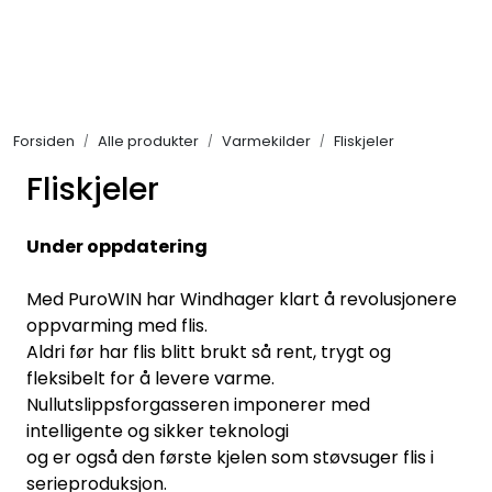
Skip to main content
Alle produkter
Forsiden
Alle produkter
Varmekilder
Fliskjeler
KAMPANJER
Fliskjeler
Kontakt Oss
Under oppdatering
Søk om proffkundekonto
Med PuroWIN har Windhager klart å revolusjonere
oppvarming med flis.
Reservedeler
Aldri før har flis blitt brukt så rent, trygt og
fleksibelt for å levere varme.
Outlet
Nullutslippsforgasseren imponerer med
intelligente og sikker teknologi
Be om tilbud
og er også den første kjelen som støvsuger flis i
serieproduksjon.