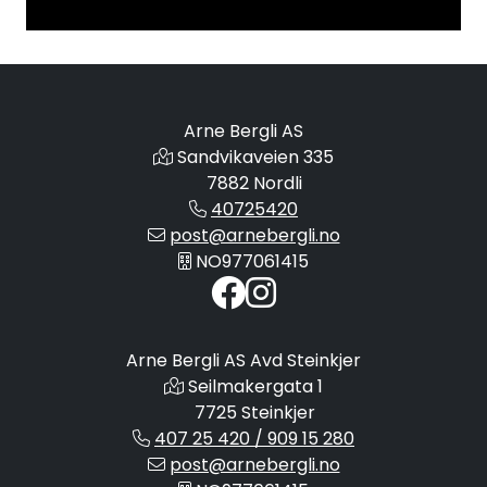
Arne Bergli AS
Sandvikaveien 335
7882 Nordli
40725420
post@arnebergli.no
NO977061415
Arne Bergli AS Avd Steinkjer
Seilmakergata 1
7725 Steinkjer
407 25 420 / 909 15 280
post@arnebergli.no