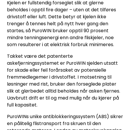
Kjelen er fullstendig forseglet slik at glørne
beholdes i opptil fire dager – uten at det tilføres
drivstoff eller luft. Dette betyr at kjelen ikke
trenger å tennes helt på nytt hver gang den
startes, så PuroWIN bruker opptil 90 prosent
mindre tenningsenergi enn andre fliskjeler, noe
som resulterer i at elektrisk forbruk minimeres.
Takket være det patenterte
askefjerningssystemet er PuroWIN sjelden utsatt
for skade eller feil forårsaket av potensielle
fremmedlegemer i drivstoffet. I motsetning til
løsninger med rist, bruker den forseglede plater
slik at glørbedet alltid beholdes når asken fjernes.
Uavbrutt drift er til og med mulig når du kjører på
full kapasitet.
PuroWINs unike antiblokkeringssystem (ABS) sikrer
en pålitelig flistransport fra skruen til den