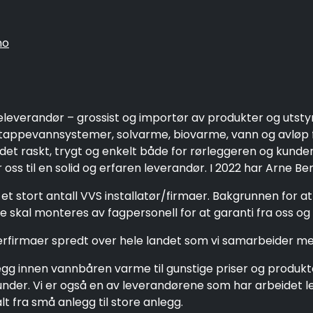
no
eleverandør – grossist og importør av produkter og utsty
ppevannsystemer, solvarme, biovarme, vann og avløp fo
 det raskt, trygt og enkelt både for rørleggeren og kund
oss til en solid og erfaren leverandør. I 2022 har Arne Be
et stort antall VVS installatør/firmaer. Bakgrunnen for a
 skal monteres av fagpersonell for at garanti fra oss og 
gerfirmaer spredt over hele landet som vi samarbeider me
g innen vannbåren varme til gunstige priser og produkter 
e kunder. Vi er også en av leverandørene som har arbeide
 fra små anlegg til store anlegg.