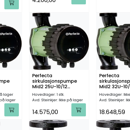
Perfecta
Perfecta
umpe
sirkulasjonspumpe
sirkulasjon
Mid2 25U-10/12
Mid2 32U-10/
EEI<=0,21
EEI<=0,21
å lager
Hovedlager: 1 stk.
Hovedlager: Ikk
 på lager
Avd. Steinkjer: Ikke på lager
Avd. Steinkjer: I
14.575,00
18.648,59