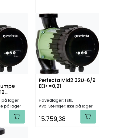
Perfecta Mid2 32U-6/9
spumpe
EEI<=0,21
12
e på lager
Hovedlager: 1 stk.
kke på lager
Avd. Steinkjer: Ikke på lager
15.759,38