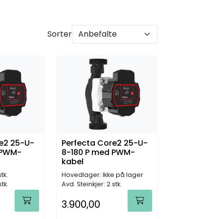
Sorter
e2 25-U-
Perfecta Core2 25-U-
 PWM-
8-180 P med PWM-
kabel
tk.
Hovedlager: Ikke på lager
stk.
Avd. Steinkjer: 2 stk.
3.900,00