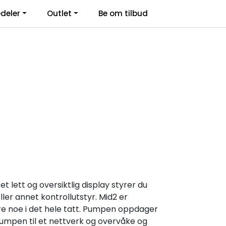
deler
Outlet
Be om tilbud
Kontakt Oss
Logg inn
lett og oversiktlig display styrer du
ller annet kontrollutstyr. Mid2 er
tere noe i det hele tatt. Pumpen oppdager
umpen til et nettverk og overvåke og