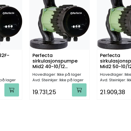
32F-
Perfecta
Perfecta
sirkulasjonspumpe
sirkulasjon
Mid2 40-10/12
Mid2 50-10/12
EEI<=0,21
Hovedlager: Ikke på lager
Hovedlager: Ikk
 på lager
Avd. Steinkjer: Ikke på lager
Avd. Steinkjer: I
19.731,25
21.909,38