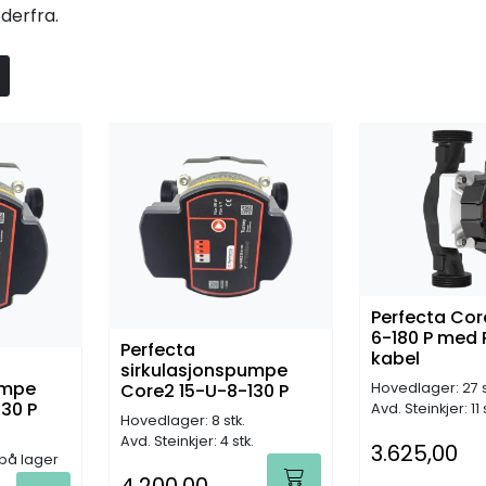
derfra.
Perfecta Cor
6-180 P med
Perfecta
kabel
sirkulasjonspumpe
umpe
Hovedlager: 27 s
Core2 15-U-8-130 P
30 P
Avd. Steinkjer: 11 
Hovedlager: 8 stk.
Avd. Steinkjer: 4 stk.
3.625,00
 på lager
4.200,00