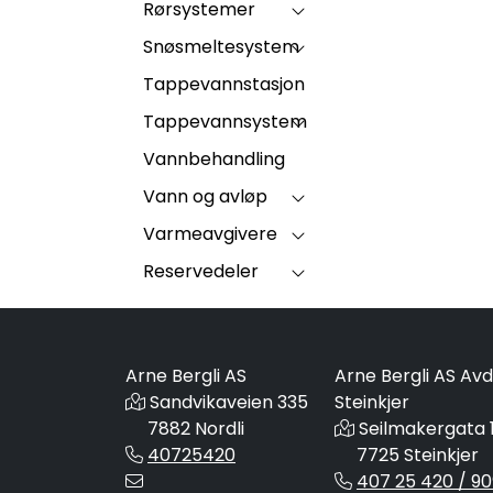
Rørsystemer
Snøsmeltesystem
Tappevannstasjon
Tappevannsystem
Vannbehandling
Vann og avløp
Varmeavgivere
Reservedeler
Arne Bergli AS
Arne Bergli AS Avd
Sandvikaveien 335
Steinkjer
7882 Nordli
Seilmakergata 
40725420
7725 Steinkjer
407 25 420 / 90