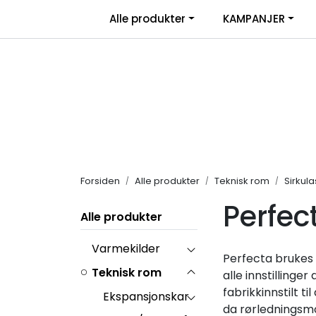
Skip to main content
|
Alle produkter
KAMPANJER
Salgsbetingelser
Retur/transportskade & re
Forsiden
Alle produkter
Teknisk rom
Sirkul
Perfe
Alle produkter
Varmekilder
Perfecta brukes 
Teknisk rom
alle innstillinge
fabrikkinnstilt 
Ekspansjonskar
da rørledningsmo