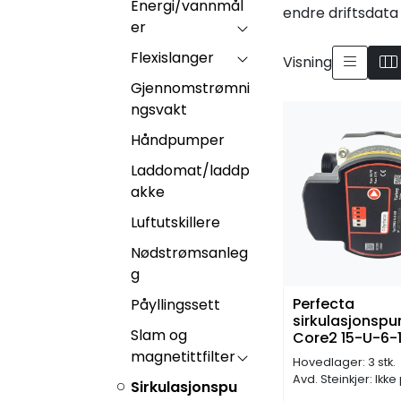
Energi/vannmål
endre driftsdata 
er
Flexislanger
Visning
Gjennomstrømni
ngsvakt
Håndpumper
Laddomat/laddp
akke
Luftutskillere
Nødstrømsanleg
g
Perfecta
Påyllingssett
sirkulasjonsp
Slam og
Core2 15-U-6-1
magnetittfilter
Hovedlager: 3 stk.
Avd. Steinkjer: Ikke
Sirkulasjonspu