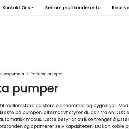
Kontakt Oss
Søk om proffkundekonto
Reserve
klamasjonsskjema
asjonspumper
Perfecta pumper
cta pumper
til mellomstore og store eiendommer og bygninger. Med et 
r direkte på pumpen, alternativt styrer du den fra en DUC e
til automatisk modus. Dette betyr at du ikke trenger å jus
tstanden og optimerer selv kapasiteten. Du kan koble p