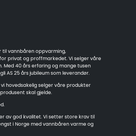
r til vannbåren oppvarming,
r privat og proffmarkedet. Vi selger våre
en. Med 40 års erfaring og mange tusen
rgli AS 25 års jubileum som leverandør.
t vi hovedsakelig selger våre produkter
produsent skal gjelde.
d.
av god kvalitet. Vi setter store krav til
t lengst i Norge med vannbåren varme og