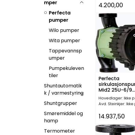
mper
4.200,00
Perfecta
pumper
Wilo pumper
Wita pumper
Tappevannsp
umper
Pumpekuleven
tiler
Perfecta
sirkulasjonsp
Shuntautomatik
Mid2 25U-6/9
k / varmestyring
EEI<=0,21
Hovedlager: Ikke p
Shuntgrupper
Avd. Steinkjer: Ikke
Smøremiddel og
14.937,50
hamp
Termometer