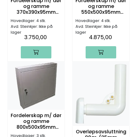
Fordelerskap m/ dør
Fordelerskap m/ dør
og ramme
og ramme
370x390x95mm
550x500x95mm
(5+5)
(8+8)
Hovedlager: 4 stk.
Hovedlager: 4 stk.
Avd. Steinkjer: Ikke på
Avd. Steinkjer: Ikke på
lager
lager
3.750,00
4.875,00
Fordelerskap m/ dør
og ramme
800x500x95mm
Overløpsavsluttning
(12+12)
Hovedlager: 3 stk.