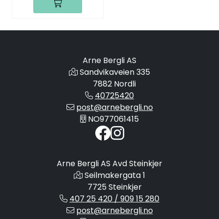
Arne Bergli AS
Sandvikaveien 335
7882 Nordli
40725420
post@arnebergli.no
NO977061415
Arne Bergli AS Avd Steinkjer
Seilmakergata 1
7725 Steinkjer
407 25 420 / 909 15 280
post@arnebergli.no