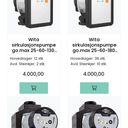
Wita
Wita
sirkulasjonspumpe
sirkulasjonspumpe
go.max 25-60-130,
go.max 25-60-180,
DN25, G1 1/2", 6,0m
DN25, G1 1/2", 6,0m
Hovedlager: 12 stk.
Hovedlager: 36 stk.
(H)
(H)
Avd. Steinkjer: 2 stk.
Avd. Steinkjer: 10 stk.
4.000,00
4.000,00