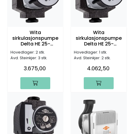
Wita
Wita
sirkulasjonspumpe
sirkulasjonspumpe
Delta HE 25-
Delta HE 25-
55/130mm, DN25, G1
55/180mm, DN25, G1
Hovedlager: 2 stk.
Hovedlager: 1 stk.
1/2", 6,0m (H)
1/2", 6,0m (H)
Avd. Steinkjer: 3 stk.
Avd. Steinkjer: 2 stk.
3.675,00
4.062,50