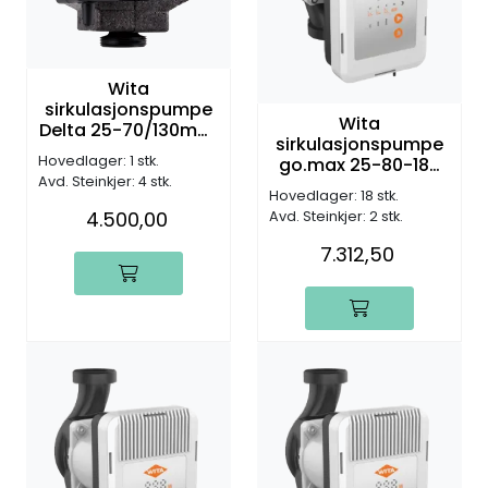
Wita
sirkulasjonspumpe
Wita
Delta 25-70/130mm,
sirkulasjonspumpe
DN25, G1 1/2", 7,0m
Hovedlager: 1 stk.
go.max 25-80-180
(H)
Avd. Steinkjer: 4 stk.
PWM, DN25, G1 1/2",
Hovedlager: 18 stk.
8,0m (H)
4.500,00
Avd. Steinkjer: 2 stk.
7.312,50