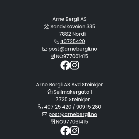
Arne Bergli AS
Sandvikaveien 335
7882 Nordli
40725420
post@arnebergli.no
NO977061415
Arne Bergli AS Avd Steinkjer
Seilmakergata 1
7725 Steinkjer
407 25 420 / 909 15 280
post@arnebergli.no
NO977061415