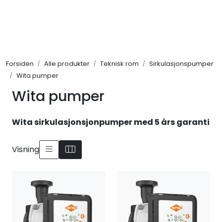
Skip to main content
Alle produkter
Forsiden
Alle produkter
Teknisk rom
Sirkulasjonspumper
KAMPANJER
Wita pumper
Wita pumper
Kontakt Oss
Wita sirkulasjonsjonpumper med 5 års garanti
Søk om proffkundekonto
Visning
Reservedeler
Outlet
Be om tilbud