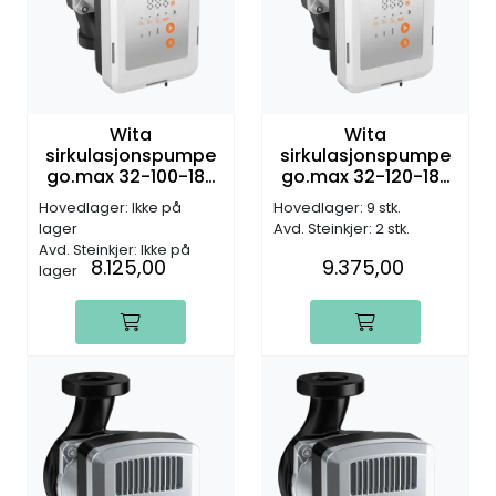
Wita
Wita
sirkulasjonspumpe
sirkulasjonspumpe
go.max 32-100-180
go.max 32-120-180
PWM, DN32, G2",
PWM, DN32, G2",
Hovedlager: Ikke på
Hovedlager: 9 stk.
10,0m (H)
12,0m (H)
lager
Avd. Steinkjer: 2 stk.
Avd. Steinkjer: Ikke på
8.125,00
9.375,00
lager