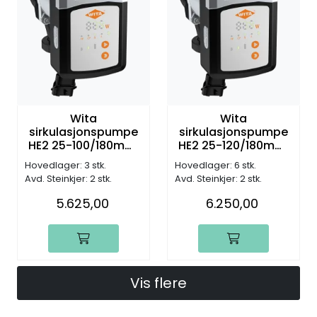
Wita
Wita
sirkulasjonspumpe
sirkulasjonspumpe
HE2 25-100/180mm,
HE2 25-120/180mm,
DN25, G1 1/2", 10,0m
DN25, G1 1/2", 12,0m
Hovedlager: 3 stk.
Hovedlager: 6 stk.
(H)
(H)
Avd. Steinkjer: 2 stk.
Avd. Steinkjer: 2 stk.
5.625,00
6.250,00
Vis flere