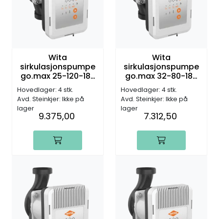
Wita
Wita
sirkulasjonspumpe
sirkulasjonspumpe
go.max 25-120-180
go.max 32-80-180
PWM, DN25, G1 1/2",
PWM, DN32, G2",
Hovedlager: 4 stk.
Hovedlager: 4 stk.
12,0m (H)
8,0m (H)
Avd. Steinkjer: Ikke på
Avd. Steinkjer: Ikke på
lager
lager
9.375,00
7.312,50