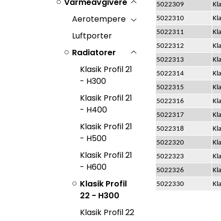
Varmeavgivere
5022309
Kl
Aerotempere
5022310
Kl
5022311
Kl
Luftporter
5022312
Kl
Radiatorer
5022313
Kl
Klasik Profil 21
5022314
Kl
- H300
5022315
Kl
Klasik Profil 21
5022316
Kl
- H400
5022317
Kl
Klasik Profil 21
5022318
Kl
- H500
5022320
Kl
Klasik Profil 21
5022323
Kl
- H600
5022326
Kl
Klasik Profil
5022330
Kl
22 - H300
Klasik Profil 22