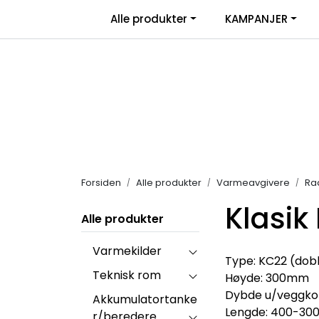
Skip to main content
|
Alle produkter
KAMPANJER
Salgsbetingelser
Retur/transportskade & re
Forsiden
Alle produkter
Varmeavgivere
Ra
Klasik 
Alle produkter
Varmekilder
Type: KC22 (dob
Teknisk rom
Høyde: 300mm
Dybde u/veggko
Akkumulatortanke
Lengde: 400-3
r/beredere