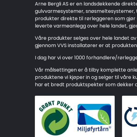
Arne Bergli AS er en landsdekkende direkt
gulvvarmesystemer, snøsmeltesystemer, ta
produkter direkte til rørleggeren som gjør
leverte varmeanlegg over hele landet, gjør 
Våre produkter selges over hele landet av 
gjennom VVS installatører er at produktene
I dag har vi over 1000 forhandlere/rørleg
Vår målsettingen er å tilby komplette anleg
produktene vi kjøper in og selger til vår
har et bredt produktspekter som dekker alt