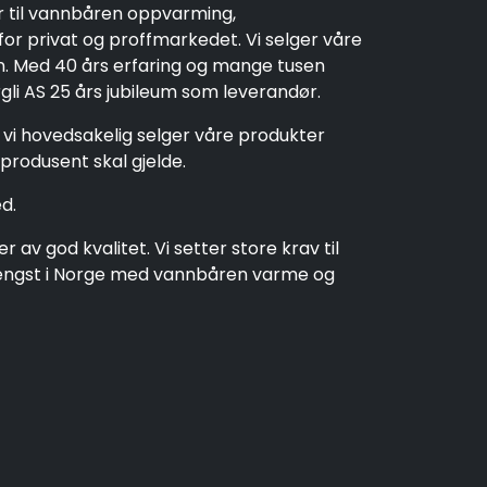
r til vannbåren oppvarming,
r privat og proffmarkedet. Vi selger våre
en. Med 40 års erfaring og mange tusen
rgli AS 25 års jubileum som leverandør.
t vi hovedsakelig selger våre produkter
produsent skal gjelde.
d.
av god kvalitet. Vi setter store krav til
t lengst i Norge med vannbåren varme og