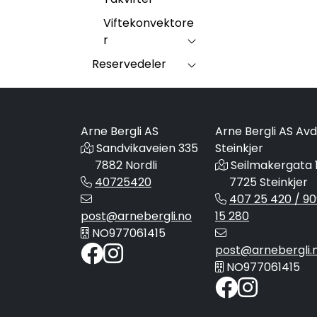
Viftekonvektore
r
Reservedeler
Arne Bergli AS
Arne Bergli AS Avd
Sandvikaveien 335
Steinkjer
7882 Nordli
Seilmakergata 
40725420
7725 Steinkjer
407 25 420 / 90
post@arnebergli.no
15 280
NO977061415
post@arnebergli.
NO977061415