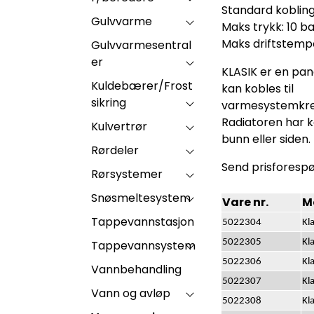
Standard kobling:
Gulvvarme
Maks trykk: 10 b
Maks driftstempe
Gulvvarmesentral
er
KLASIK er en pa
Kuldebærer/Frost
kan kobles til
sikring
varmesystemkret
Radiatoren har k
Kulvertrør
bunn eller siden.
Rørdeler
Send prisforespør
Rørsystemer
Snøsmeltesystem
Vare nr.
M
Tappevannstasjon
5022304
Kl
5022305
Kl
Tappevannsystem
5022306
Kl
Vannbehandling
5022307
Kl
Vann og avløp
5022308
Kl