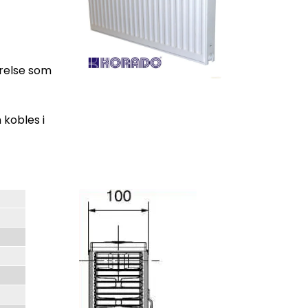
ørelse som
 kobles i