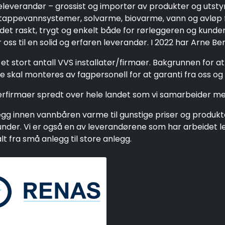
eleverandør – grossist og importør av produkter og utsty
ppevannsystemer, solvarme, biovarme, vann og avløp fo
 det raskt, trygt og enkelt både for rørleggeren og kund
oss til en solid og erfaren leverandør. I 2022 har Arne Be
et stort antall VVS installatør/firmaer. Bakgrunnen for a
 skal monteres av fagpersonell for at garanti fra oss og 
gerfirmaer spredt over hele landet som vi samarbeider me
g innen vannbåren varme til gunstige priser og produkter 
e kunder. Vi er også en av leverandørene som har arbeide
 fra små anlegg til store anlegg.