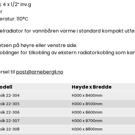
 4 x 1/2” inv.g
ar
ratur: 110°C
nelradiator for vannbåren varme i standard kompakt utf
sen på høyre eller venstre side.
oblinger for tilkobling av ekstern radiatorkobling som kan
sel til
post@arnebergli.no
odell
Høyde x Bredde
asik 22-304
H300 x B400mm
asik 22-305
H300 x B500mm
asik 22-306
H300 x B600mm
asik 22-307
H300 x B700mm
asik 22-308
H300 x B800mm