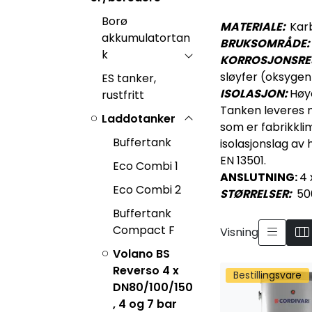
Borø
MATERIALE:
Karb
akkumulatortan
BRUKSOMRÅDE
k
KORROSJONSRES
sløyfer (oksygen
ES tanker,
ISOLASJON:
Høye
rustfritt
Tanken leveres m
Laddotanker
som er fabrikkli
Buffertank
isolasjonslag av 
EN 13501.
Eco Combi 1
ANSLUTNING:
4 
Eco Combi 2
STØRRELSER:
500
Buffertank
Compact F
Visning
Volano BS
Reverso 4 x
Bestillingsvare
DN80/100/150
, 4 og 7 bar