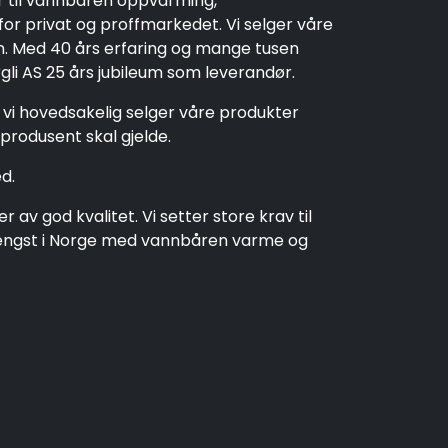
r til vannbåren oppvarming,
r privat og proffmarkedet. Vi selger våre
en. Med 40 års erfaring og mange tusen
rgli AS 25 års jubileum som leverandør.
t vi hovedsakelig selger våre produkter
produsent skal gjelde.
d.
av god kvalitet. Vi setter store krav til
t lengst i Norge med vannbåren varme og