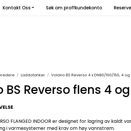
Kontakt Oss
Søk om proffkundekonto
Reserve
klamasjonsskjema
eredere
Laddotanker
Volano BS Reverso 4 x DN80/100/150, 4 og 
 BS Reverso flens 4 og
VELSE
O FLANGED INDOOR er designet for lagring av kaldt vann
ng i varmesystemer med krav om høy vannstrøm.