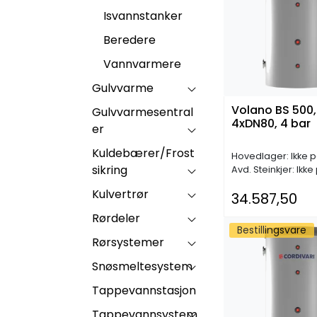
Isvannstanker
Beredere
Vannvarmere
Gulvvarme
Volano BS 500,
Gulvvarmesentral
4xDN80, 4 bar
er
Kuldebærer/Frost
Hovedlager: Ikke p
sikring
Avd. Steinkjer: Ikke
Kulvertrør
34.587,50
Rørdeler
Bestillingsvare
Rørsystemer
Snøsmeltesystem
Tappevannstasjon
Tappevannsystem