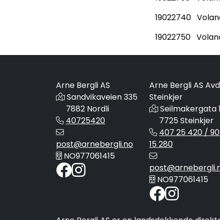
19022740 Volano 
19022750 Volano 
Arne Bergli AS
Arne Bergli AS Avd
Sandvikaveien 335
Steinkjer
7882 Nordli
Seilmakergata 
40725420
7725 Steinkjer
407 25 420 / 90
post@arnebergli.no
15 280
NO977061415
post@arnebergli.
NO977061415