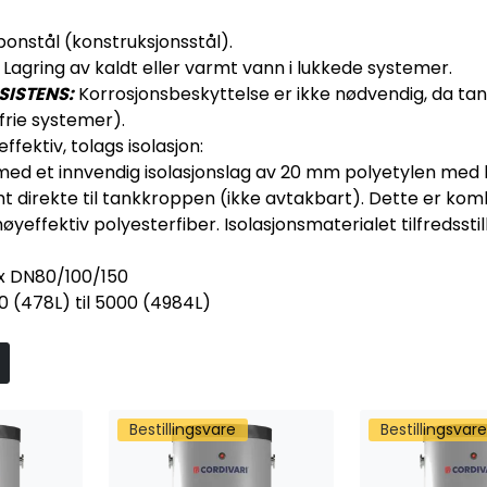
onstål (konstruksjonsstål).
:
Lagring av kaldt eller varmt vann i lukkede systemer.
ISTENS:
Korrosjonsbeskyttelse er ikke nødvendig, da tank
frie systemer).
ffektiv, tolags isolasjon:
ed et innvendig isolasjonslag av 20 mm polyetylen med l
mt direkte til tankkroppen (ikke avtakbart). Dette er k
høyeffektiv polyesterfiber. Isolasjonsmaterialet tilfredssti
x DN80/100/150
 (478L) til 5000 (4984L)
Bestillingsvare
Bestillingsvare