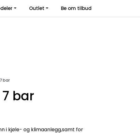
deler
Outlet
Be om tilbud
Kontakt Oss
Logg inn
7 bar
 7 bar
 i kjøle- og klimaanlegg,samt for