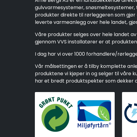
Arne Bergli AS er en landsdekkende direkt
gulvvarmesystemer, snøsmeltesystemer, ta
produkter direkte til rørleggeren som gjør
leverte varmeanlegg over hele landet, gjør 
Våre produkter selges over hele landet av 
gjennom VVS installatører er at produktene
I dag har vi over 1000 forhandlere/rørleg
Vår målsettingen er å tilby komplette anleg
produktene vi kjøper in og selger til vår
har et bredt produktspekter som dekker alt