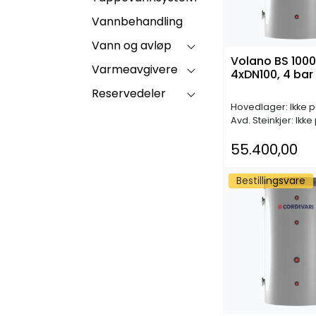
Vannbehandling
Vann og avløp
Volano BS 1000,
Varmeavgivere
4xDN100, 4 bar
Reservedeler
Hovedlager: Ikke p
Avd. Steinkjer: Ikke
55.400,00
Bestillingsvare