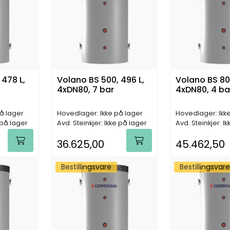
 478 L,
Volano BS 500, 496 L,
Volano BS 800
4xDN80, 7 bar
4xDN80, 4 ba
å lager
Hovedlager: Ikke på lager
Hovedlager: Ikk
 på lager
Avd. Steinkjer: Ikke på lager
Avd. Steinkjer: I
36.625,00
45.462,50
Bestillingsvare
Bestillingsvare