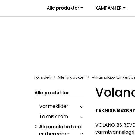
Skip to main content
|
Alle produkter
KAMPANJER
Salgsbetingelser
Retur/transportskade & re
Forsiden
Alle produkter
Akkumulatortanker/b
Volano
Alle produkter
Varmekilder
TEKNISK BESKRI
Teknisk rom
VOLANO BS REVERS
Akkumulatortank
varmtvannslagri
er/beredere