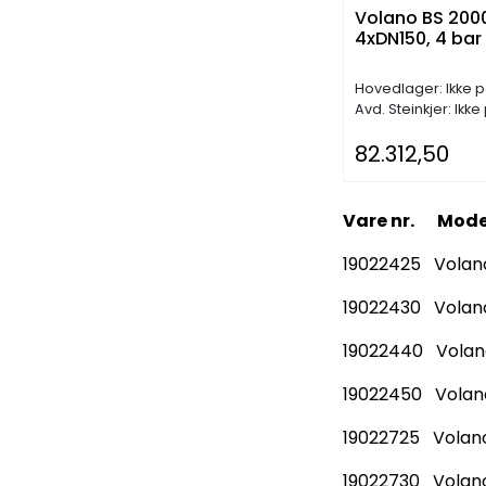
Volano BS 2000,
4xDN150, 4 bar
Hovedlager: Ikke p
Avd. Steinkjer: Ikke
82.312,50
Vare nr. Mode
19022425 Volano 
19022430 Volano 
19022440 Volano 
19022450 Volano 
19022725 Volano 
19022730 Volano 