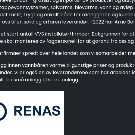
eleverandør – grossist og importør av produkter og utsty
ppevannsystemer, solvarme, biovarme, vann og avløp fo
 det raskt, trygt og enkelt både for rørleggeren og kund
oss til en solid og erfaren leverandør. I 2022 har Arne Be
et stort antall VVS installatør/firmaer. Bakgrunnen for a
 skal monteres av fagpersonell for at garanti fra oss og 
gerfirmaer spredt over hele landet som vi samarbeider me
g innen vannbåren varme til gunstige priser og produkter 
e kunder. Vi er også en av leverandørene som har arbeide
 fra små anlegg til store anlegg.