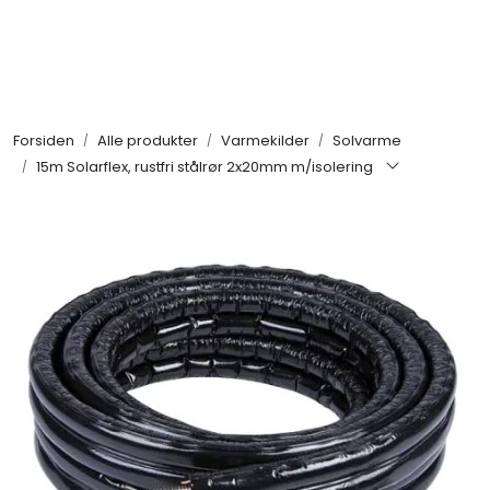
Skip to main content
Alle produkter
Forsiden
Alle produkter
Varmekilder
Solvarme
KAMPANJER
15m Solarflex, rustfri stålrør 2x20mm m/isolering
Kontakt Oss
Søk om proffkundekonto
Reservedeler
Outlet
Be om tilbud