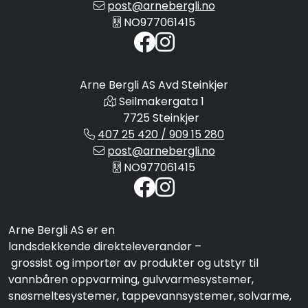
post@arnebergli.no
NO977061415
Arne Bergli AS Avd Steinkjer
Seilmakergata 1
7725 Steinkjer
407 25 420 / 909 15 280
post@arnebergli.no
NO977061415
Arne Bergli AS er en
landsdekkende direkteleverandør –
grossist og importør av produkter og utstyr til
vannbåren oppvarming, gulvvarmesystemer,
snøsmeltesystemer, tappevannsystemer, solvarme,