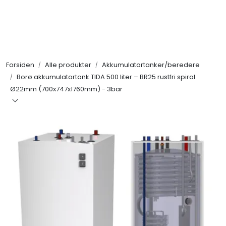
Skip to main content
Alle produkter
Forsiden
Alle produkter
Akkumulatortanker/beredere
KAMPANJER
Borø akkumulatortank TIDA 500 liter – BR25 rustfri spiral
Ø22mm (700x747x1760mm) - 3bar
Kontakt Oss
Søk om proffkundekonto
Reservedeler
Outlet
Be om tilbud