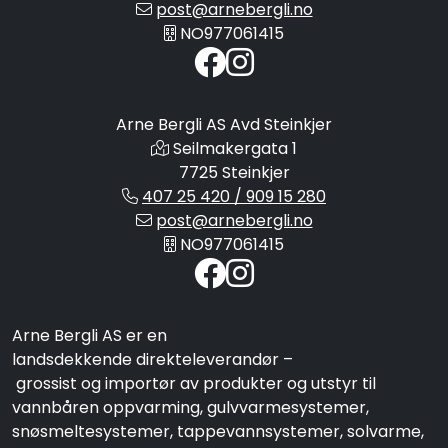
post@arnebergli.no
NO977061415
Arne Bergli AS Avd Steinkjer
Seilmakergata 1
7725 Steinkjer
407 25 420 / 909 15 280
post@arnebergli.no
NO977061415
Arne Bergli AS er en
landsdekkende direkteleverandør –
grossist og importør av produkter og utstyr til
vannbåren oppvarming, gulvvarmesystemer,
snøsmeltesystemer, tappevannsystemer, solvarme,