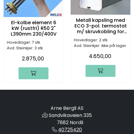
Metall kapsling med
El-kolbe element 6
ECO 3-pol. termostat
kW (rustfri) R50 2"
m/ skruvkobling for
L390mm 230/400V
TIDA200,300 og 500
Hovedlager: 2 stk.
Hovedlager: 7 stk.
Avd. Steinkjer: Ikke på lager
Avd. Steinkjer: 3 stk.
4.650,00
2.875,00
Arne Bergli AS
Sandvikaveien 335
7882 Nordli
40725420