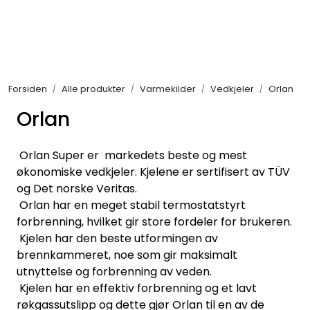
Skip to main content
Alle produkter
Forsiden
Alle produkter
Varmekilder
Vedkjeler
Orlan
KAMPANJER
Orlan
Kontakt Oss
Orlan Super er markedets beste og mest
Søk om proffkundekonto
økonomiske vedkjeler. Kjelene er sertifisert av TÜV
og Det norske Veritas.
Orlan har en meget stabil termostatstyrt
Reservedeler
forbrenning, hvilket gir store fordeler for brukeren.
Kjelen har den beste utformingen av
Outlet
brennkammeret, noe som gir maksimalt
utnyttelse og forbrenning av veden.
Be om tilbud
Kjelen har en effektiv forbrenning og et lavt
røkgassutslipp og dette gjør Orlan til en av de