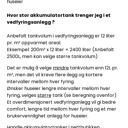
huseier
Hvor stor akkumulatortank trenger jeg i et
vedfyringsanlegg ?
Anbefalt tankvolum i vedfyringsanlegg er 12 liter
pr. m² oppvarmet areal.
Eksempel: 200m² x 12 liter = 2400 liter (Anbefalt
2500L, men kan velge større tankvolum)
Det er mulig å velge
mindre
tankvolum enn 12L pr.
m², men det vil kreve flere ilegg og kortere
intervaller mellom hver fyring.
Ønsker huseier lengre intervaller mellom hver
fyring, velges
større
tank (se beregning ovenfor)
Et overdimensjonert vedfyringanlegg vil gi bedre
comfort, lengre tid mellom hver fyring og et mer
brukervennlighet anlegg for huseier.
Handle akkumulatortanker i nettbutikken