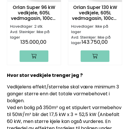
Orlan Super 96 kW
Orlan Super 130 kW
vedkjele, 605L
vedkjele, 605L
vedmagasin, 100cm
vedmagasin, 100cm
ved
ved
Hovedlager: 2 stk.
Hovedlager: Ikke på
Avd. Steinkjer: Ikke på
lager
lager
Avd. Steinkjer: Ikke på
135.000,00
143.750,00
lager
Hvor stor vedkjele trenger jeg ?
Vedkjelens effekt/størrelse skal være minimum 3
ganger større enn det totale varmebehovet i
boligen.
Ved en bolig på 350m² og et stipulert varmebehov
til 50W/m² blir det 17,5 kW x 3 = 52,5 kW (Anbefalt
60 kW, men større kjele kan også vurderes. En
tredjedel av effekten fordeles til boligen under