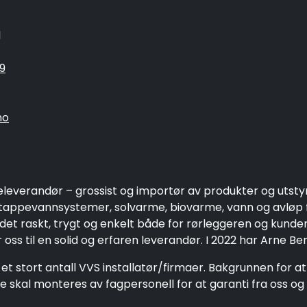
1
9
no
eleverandør – grossist og importør av produkter og utsty
ppevannsystemer, solvarme, biovarme, vann og avløp fo
 det raskt, trygt og enkelt både for rørleggeren og kund
oss til en solid og erfaren leverandør. I 2022 har Arne Be
et stort antall VVS installatør/firmaer. Bakgrunnen for a
 skal monteres av fagpersonell for at garanti fra oss og 