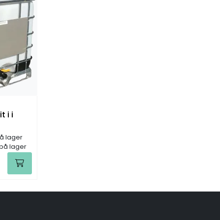
 i i
å lager
 på lager