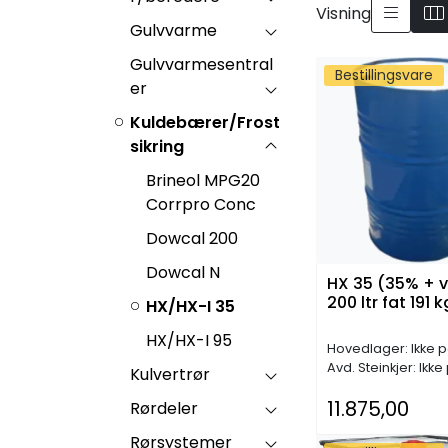
Visning
Gulvvarme
Gulvvarmesentral
Bestillingsvare
er
Kuldebærer/Frost
sikring
Brineol MPG20
Corrpro Conc
Dowcal 200
Dowcal N
HX 35 (35% + 
200 ltr fat 191 k
HX/HX-I 35
HX/HX-I 95
Hovedlager: Ikke p
Avd. Steinkjer: Ikke
Kulvertrør
11.875,00
Rørdeler
Rørsystemer