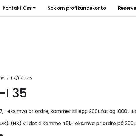
Kontakt Oss
Søk om proffkundekonto
Reserve
klamasjonsskjema
ing
HX/HX-I 35
-I 35
7,- eks.mva pr ordre, kommer itillegg 200L fat og 1000L I
DR): (HX) vil det tilkomme 451,- eks.mva pr ordre på 200L