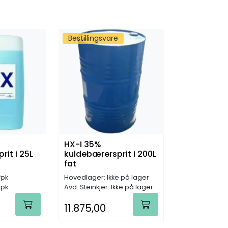
Bestillingsvare
HX-I 35%
it i 25L
kuldebærersprit i 200L
fat
fpk
Hovedlager: Ikke på lager
fpk
Avd. Steinkjer: Ikke på lager
11.875,00