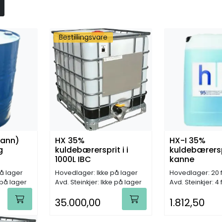
Bestillingsvare
vann)
HX 35%
HX-I 35%
g
kuldebærersprit i i
kuldebærerspr
1000L IBC
kanne
å lager
Hovedlager: Ikke på lager
Hovedlager: 20 
 på lager
Avd. Steinkjer: Ikke på lager
Avd. Steinkjer: 4 
35.000,00
1.812,50