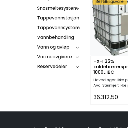
Bestillingsvare
Snøsmeltesystem
Tappevannstasjon
Tappevannsystem
Vannbehandling
Vann og avløp
Varmeavgivere
HX-I 35%
Reservedeler
kuldebærersprit
1000L IBC
Hovedlager: Ikke p
Avd. Steinkjer: Ikke
36.312,50