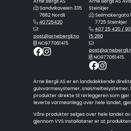
Arne Bergli AS
Arne Bergli AS Avd
Sandvikaveien 335
Steinkjer
7882 Nordli
Seilmakergata 
40725420
7725 Steinkjer
407 25 420 / 90
post@arnebergli.no
15 280
NO977061415
post@arnebergli.
NO977061415
Arne Bergli AS er en landsdekkende direkt
gulvvarmesystemer, snøsmeltesystemer, ta
produkter direkte til rørleggeren som gjør
leverte varmeanlegg over hele landet, gjør 
Våre produkter selges over hele landet av 
gjennom VVS installatører er at produktene