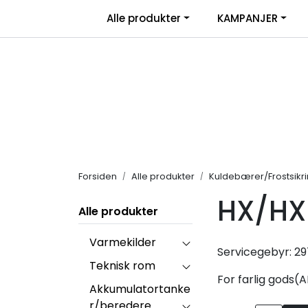
Skip to main content
|
Alle produkter
KAMPANJER
Salgsbetingelser
Retur/transportskade & re
Forsiden
Alle produkter
Kuldebærer/Frostsikr
HX/HX
Alle produkter
Varmekilder
Servicegebyr: 29
Teknisk rom
For farlig gods(A
Akkumulatortanke
r/beredere