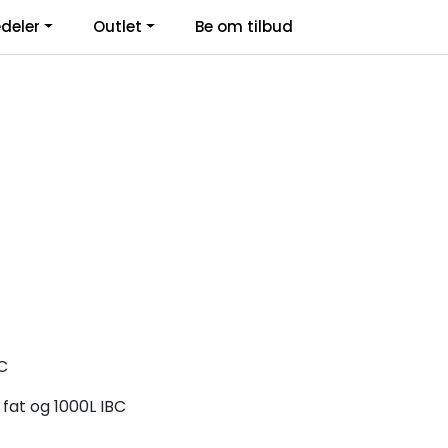
deler
Outlet
Be om tilbud
Kontakt Oss
Logg inn
BC
 fat og 1000L IBC