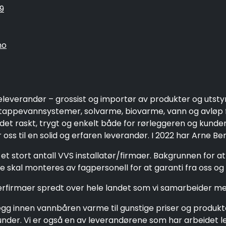
9
no
eleverandør – grossist og importør av produkter og utsty
ppevannsystemer, solvarme, biovarme, vann og avløp fo
 det raskt, trygt og enkelt både for rørleggeren og kund
oss til en solid og erfaren leverandør. I 2022 har Arne Be
et stort antall VVS installatør/firmaer. Bakgrunnen for a
 skal monteres av fagpersonell for at garanti fra oss og 
gerfirmaer spredt over hele landet som vi samarbeider me
g innen vannbåren varme til gunstige priser og produkter 
e kunder. Vi er også en av leverandørene som har arbeide