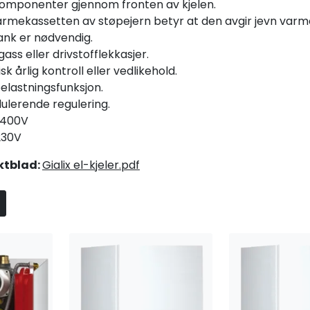
le komponenter gjennom fronten av kjelen.
varmekassetten av støpejern betyr at den avgir jevn varm
tank er nødvendig.
 gass eller drivstofflekkasjer.
sk årlig kontroll eller vedlikehold.
belastningsfunksjon.
dulerende regulering.
3x400V
230V
ktblad:
Gialix el-kjeler.pdf