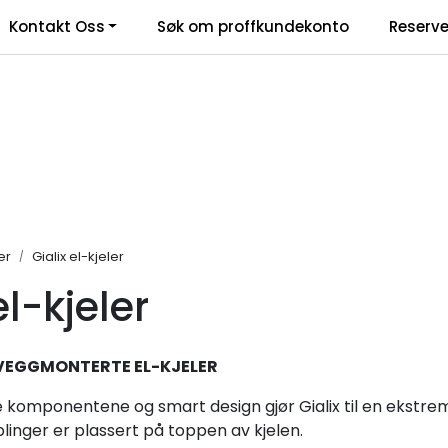
Kontakt Oss
Søk om proffkundekonto
Reserve
klamasjonsskjema
er
Gialix el-kjeler
el-kjeler
VEGGMONTERTE EL-KJELER
komponentene og smart design gjør Gialix til en ekstremt s
oblinger er plassert på toppen av kjelen.