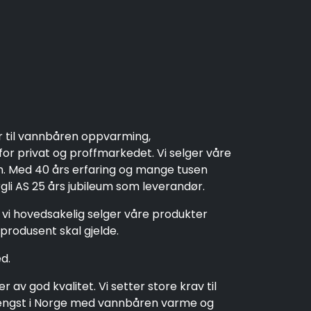
r til vannbåren oppvarming,
r privat og proffmarkedet. Vi selger våre
en. Med 40 års erfaring og mange tusen
rgli AS 25 års jubileum som leverandør.
t vi hovedsakelig selger våre produkter
produsent skal gjelde.
d.
av god kvalitet. Vi setter store krav til
t lengst i Norge med vannbåren varme og