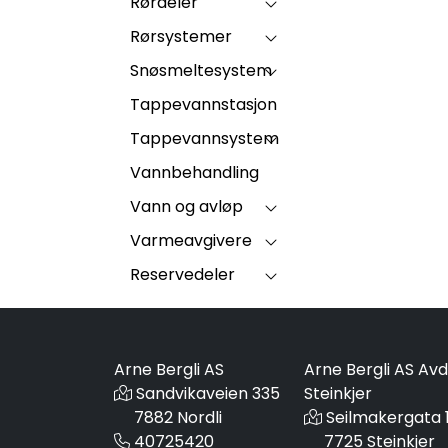
Rørdeler
Rørsystemer
Snøsmeltesystem
Tappevannstasjon
Tappevannsystem
Vannbehandling
Vann og avløp
Varmeavgivere
Reservedeler
Arne Bergli AS
Arne Bergli AS Avd
Sandvikaveien 335
Steinkjer
7882 Nordli
Seilmakergata 
40725420
7725 Steinkjer