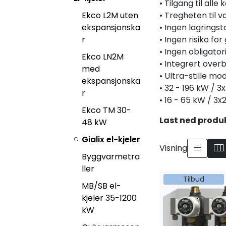
• Tilgang til al
Ekco L2M uten
• Tregheten til 
ekspansjonska
• Ingen lagrings
r
• Ingen risiko for
• Ingen obligatori
Ekco LN2M
• Integrert over
med
• Ultra-stille mo
ekspansjonska
• 32 - 196 kW / 
r
• 16 - 65 kW / 3x
Ekco TM 30-
Last ned produ
48 kW
Gialix el-kjeler
Visning
Byggvarmetra
ller
Tilbud
MB/SB el-
kjeler 35-1200
kW