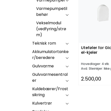
Varmepumper
Varmepumpetil
behør
Vekselmodul
(vedfyring/strø
m)
Teknisk rom
Uteføler for Gi
Akkumulatortanke
el-kjeler
r/beredere
Hovedlager: 4 stk.
Gulvvarme
Avd. Steinkjer: Ikke
Gulvvarmesentral
2.500,00
er
Kuldebærer/Frost
sikring
Kulvertrør