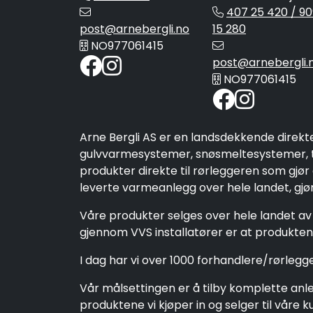
407 25 420 / 90
post@arnebergli.no
15 280
NO977061415
post@arnebergli.
NO977061415
Arne Bergli AS er en landsdekkende direkt
gulvvarmesystemer, snøsmeltesystemer, ta
produkter direkte til rørleggeren som gjør
leverte varmeanlegg over hele landet, gjør 
Våre produkter selges over hele landet av 
gjennom VVS installatører er at produktene
I dag har vi over 1000 forhandlere/rørleg
Vår målsettingen er å tilby komplette anleg
produktene vi kjøper in og selger til vår