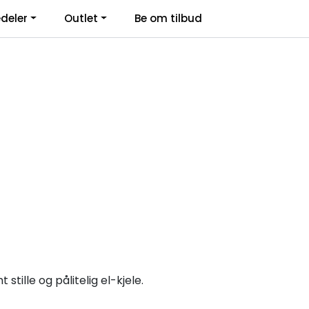
deler
Outlet
Be om tilbud
Kontakt Oss
Logg inn
tille og pålitelig el-kjele.