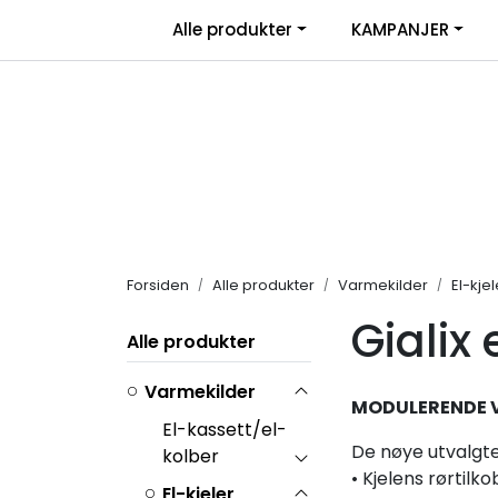
Skip to main content
|
Alle produkter
KAMPANJER
Salgsbetingelser
Retur/transportskade & re
Forsiden
Alle produkter
Varmekilder
El-kjel
Gialix 
Alle produkter
Varmekilder
MODULERENDE 
El-kassett/el-
De nøye utvalgte 
kolber
• Kjelens rørtilk
El-kjeler