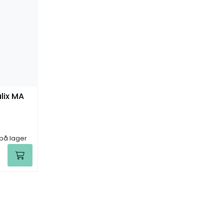
alix MA
 på lager