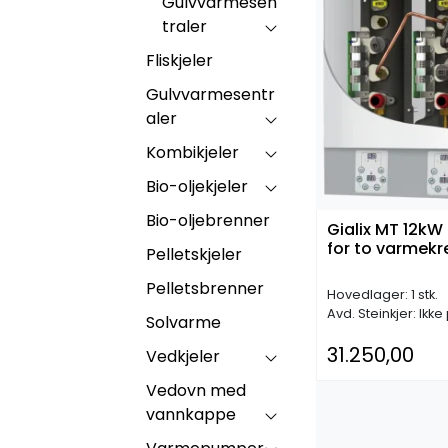
Gulvvarmesen
traler
Fliskjeler
Gulvvarmesentr
aler
Kombikjeler
Bio-oljekjeler
Bio-oljebrenner
Gialix MT 12kW 
for to varmekr
Pelletskjeler
Pelletsbrenner
Hovedlager: 1 stk.
Avd. Steinkjer: Ikke
Solvarme
31.250,00
Vedkjeler
Vedovn med
vannkappe