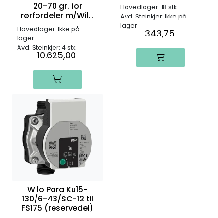
20-70 gr. for
Hovedlager: 18 stk.
rørfordeler m/Wilo
Avd. Steinkjer: Ikke på
15/70
lager
Hovedlager: Ikke på
343,75
sirkulasjonspumpe
lager
Avd. Steinkjer: 4 stk.
10.625,00
Wilo Para Ku15-
130/6-43/SC-12 til
FS175 (reservedel)