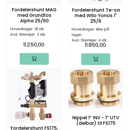
Fordelershunt MAG
Fordelershunt Te-sa
med Grundfos
med Wilo Yonos 1"
Alpha 25/60
25/6
Hovedlager: 18 stk.
Hovedlager: Ikke på
Avd. Steinkjer: 3 stk.
lager
Avd. Steinkjer: 4 stk.
11.250,00
11.850,00
Nippel 1” INV - 1” UTV
(delbar) til FS175
Fordelershunt FS175,