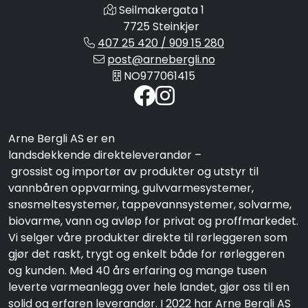
Seilmakergata 1
7725 Steinkjer
407 25 420 / 909 15 280
post@arnebergli.no
NO977061415
Arne Bergli AS er en
landsdekkende direkteleverandør –
grossist og importør av produkter og utstyr til
vannbåren oppvarming, gulvvarmesystemer,
snøsmeltesystemer, tappevannsystemer, solvarme,
biovarme, vann og avløp for privat og proffmarkedet.
Vi selger våre produkter direkte til rørleggeren som
gjør det raskt, trygt og enkelt både for rørleggeren
og kunden. Med 40 års erfaring og mange tusen
leverte varmeanlegg over hele landet, gjør oss til en
solid og erfaren leverandør. I 2022 har Arne Bergli AS