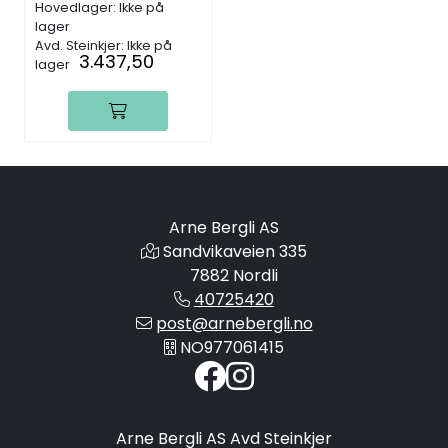
Hovedlager: Ikke på
lager
Avd. Steinkjer: Ikke på
3.437,50
lager
Arne Bergli AS
Sandvikaveien 335
7882 Nordli
40725420
post@arnebergli.no
NO977061415
Arne Bergli AS Avd Steinkjer