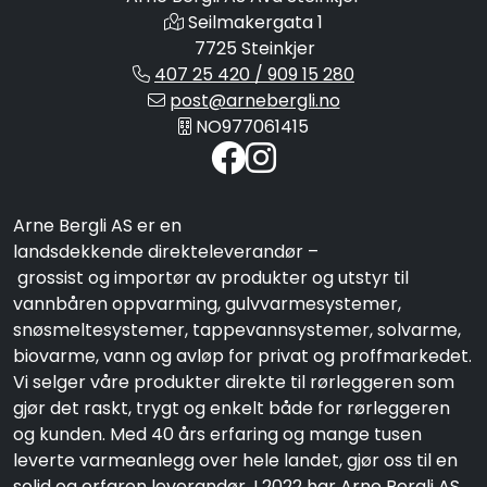
Seilmakergata 1
7725 Steinkjer
407 25 420 / 909 15 280
post@arnebergli.no
NO977061415
Arne Bergli AS er en
landsdekkende direkteleverandør –
grossist og importør av produkter og utstyr til
vannbåren oppvarming, gulvvarmesystemer,
snøsmeltesystemer, tappevannsystemer, solvarme,
biovarme, vann og avløp for privat og proffmarkedet.
Vi selger våre produkter direkte til rørleggeren som
gjør det raskt, trygt og enkelt både for rørleggeren
og kunden. Med 40 års erfaring og mange tusen
leverte varmeanlegg over hele landet, gjør oss til en
solid og erfaren leverandør. I 2022 har Arne Bergli AS