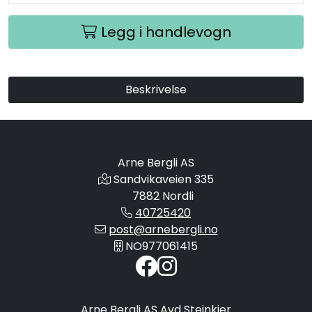
Legg i handlevogn
Beskrivelse
Arne Bergli AS
Sandvikaveien 335
7882 Nordli
40725420
post@arnebergli.no
NO977061415
Arne Bergli AS Avd Steinkjer