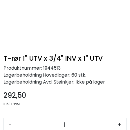
Skip to main content
Alle produkter
KAMPANJER
Kontakt Oss
T-rør 1" UTV x 3/4" INV x 1" UTV
Produktnummer:
1944513
Søk om proffkundekonto
Lagerbeholdning
Hovedlager: 60 stk.
Lagerbeholdning
Avd. Steinkjer: Ikke på lager
Reservedeler
292,50
Outlet
inkl. mva.
Be om tilbud
-
+