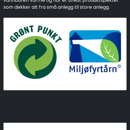
vannbåren varme og har et bredt produktspekter
som dekker alt fra små anlegg til store anlegg.