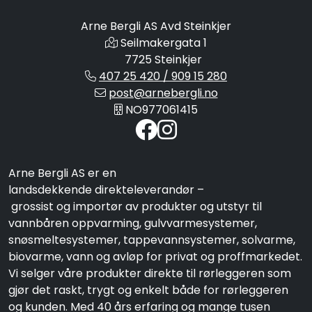
Arne Bergli AS Avd Steinkjer
Seilmakergata 1
7725 Steinkjer
407 25 420 / 909 15 280
post@arnebergli.no
NO977061415
Arne Bergli AS er en
landsdekkende direkteleverandør –
grossist og importør av produkter og utstyr til
vannbåren oppvarming, gulvvarmesystemer,
snøsmeltesystemer, tappevannsystemer, solvarme,
biovarme, vann og avløp for privat og proffmarkedet.
Vi selger våre produkter direkte til rørleggeren som
gjør det raskt, trygt og enkelt både for rørleggeren
og kunden. Med 40 års erfaring og mange tusen