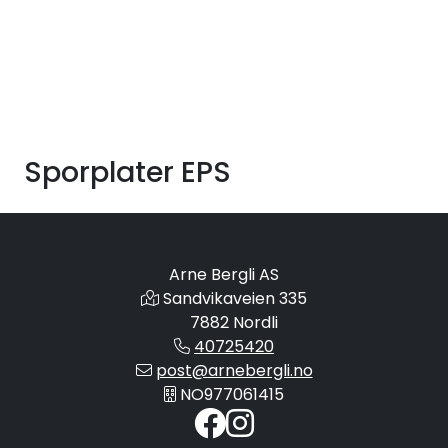
Skip to main content
Alle produkter
KAMPANJER
Sporplater EPS
Kontakt Oss
Søk om proffkundekonto
Arne Bergli AS
Sandvikaveien 335
Reservedeler
7882 Nordli
40725420
Outlet
post@arnebergli.no
NO977061415
Be om tilbud