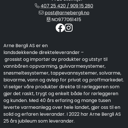
407 25 420 / 909 15 280
post@arnebergli.no
NO977061415
Arne Bergli AS er en
landsdekkende direkteleverandør –
grossist og importør av produkter og utstyr til
vannbåren oppvarming, gulvvarmesystemer,
snøsmeltesystemer, tappevannsystemer, solvarme,
biovarme, vann og avløp for privat og proffmarkedet.
Vi selger våre produkter direkte til rørleggeren som
gjør det raskt, trygt og enkelt både for rørleggeren
og kunden. Med 40 års erfaring og mange tusen
leverte varmeanlegg over hele landet, gjør oss til en
solid og erfaren leverandør. I 2022 har Arne Bergli AS
25 års jubileum som leverandør.