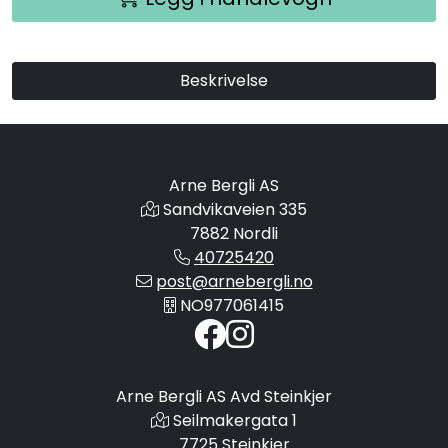
Beskrivelse
Arne Bergli AS
Sandvikaveien 335
7882 Nordli
40725420
post@arnebergli.no
NO977061415
Arne Bergli AS Avd Steinkjer
Seilmakergata 1
7725 Steinkjer