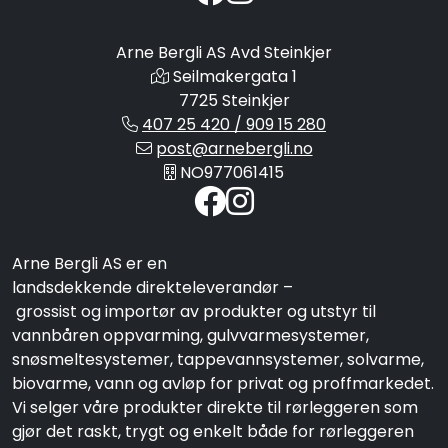
Arne Bergli AS Avd Steinkjer
Seilmakergata 1
7725 Steinkjer
407 25 420 / 909 15 280
post@arnebergli.no
NO977061415
Arne Bergli AS er en
landsdekkende direkteleverandør –
grossist og importør av produkter og utstyr til
vannbåren oppvarming, gulvvarmesystemer,
snøsmeltesystemer, tappevannsystemer, solvarme,
biovarme, vann og avløp for privat og proffmarkedet.
Vi selger våre produkter direkte til rørleggeren som
gjør det raskt, trygt og enkelt både for rørleggeren