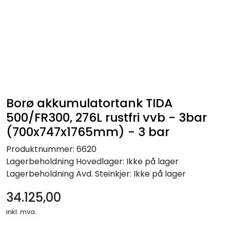
Skip to main content
Alle produkter
KAMPANJER
Kontakt Oss
Borø akkumulatortank TIDA
500/FR300, 276L rustfri vvb - 3bar
Søk om proffkundekonto
(700x747x1765mm) - 3 bar
Produktnummer:
6620
Reservedeler
Lagerbeholdning
Hovedlager: Ikke på lager
Lagerbeholdning
Avd. Steinkjer: Ikke på lager
Outlet
34.125,00
Be om tilbud
inkl. mva.