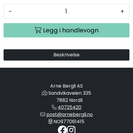
-
+
Legg i handlevogn
Beskrivelse
Arne Bergli AS
Sandvikaveien 335
7882 Nordli
40725420
post@arnebergli.no
NO977061415