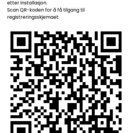
etter installasjon.
Scan QR-koden for å få tilgang til
registreringsskjemaet