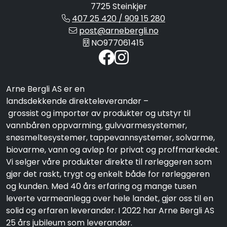
7725 Steinkjer
407 25 420 / 909 15 280
post@arnebergli.no
NO977061415
Arne Bergli AS er en
landsdekkende direkteleverandør –
grossist og importør av produkter og utstyr til
vannbåren oppvarming, gulvvarmesystemer,
snøsmeltesystemer, tappevannsystemer, solvarme,
biovarme, vann og avløp for privat og proffmarkedet.
Vi selger våre produkter direkte til rørleggeren som
gjør det raskt, trygt og enkelt både for rørleggeren
og kunden. Med 40 års erfaring og mange tusen
leverte varmeanlegg over hele landet, gjør oss til en
solid og erfaren leverandør. I 2022 har Arne Bergli AS
25 års jubileum som leverandør.