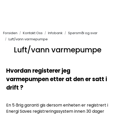
Skip to main content
Alle produkter
Forsiden
Kontakt Oss
Infobank
Spørsmål og svar
KAMPANJER
Luft/vann varmepumpe
Luft/vann varmepumpe
Kontakt Oss
Søk om proffkundekonto
Hvordan registerer jeg
Reservedeler
varmepumpen etter at den er satt i
drift ?
Outlet
En 5 årig garanti gis dersom enheten er registrert i
Be om tilbud
Energi Saves registreringssystem innen 30 dager