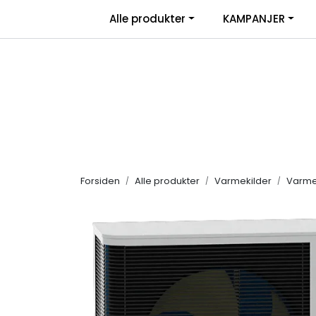
Skip to main content
|
Alle produkter
KAMPANJER
Salgsbetingelser
Retur/transportskade & re
Forsiden
Alle produkter
Varmekilder
Varm