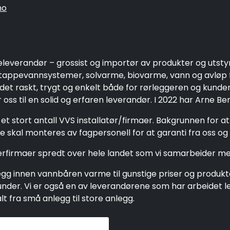
no
eleverandør – grossist og importør av produkter og utsty
ppevannsystemer, solvarme, biovarme, vann og avløp fo
 det raskt, trygt og enkelt både for rørleggeren og kund
oss til en solid og erfaren leverandør. I 2022 har Arne Be
et stort antall VVS installatør/firmaer. Bakgrunnen for a
 skal monteres av fagpersonell for at garanti fra oss og 
gerfirmaer spredt over hele landet som vi samarbeider me
g innen vannbåren varme til gunstige priser og produkter 
e kunder. Vi er også en av leverandørene som har arbeide
 fra små anlegg til store anlegg.