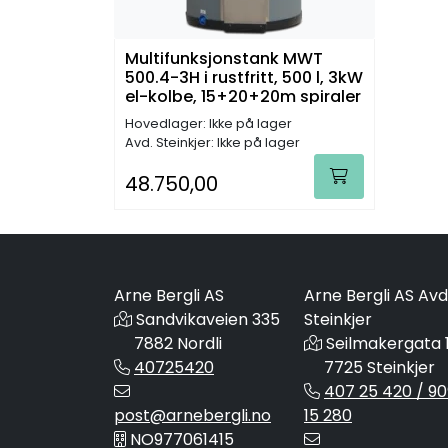
Multifunksjonstank MWT
500.4-3H i rustfritt, 500 l, 3kW
el-kolbe, 15+20+20m spiraler
Hovedlager: Ikke på lager
Avd. Steinkjer: Ikke på lager
48.750,00
Arne Bergli AS
Arne Bergli AS Avd
Sandvikaveien 335
Steinkjer
7882 Nordli
Seilmakergata 
40725420
7725 Steinkjer
407 25 420 / 90
post@arnebergli.no
15 280
NO977061415