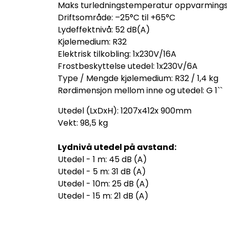
Maks turledningstemperatur oppvarming
Driftsområde: –25°C til +65°C
Lydeffektnivå: 52 dB(A)
Kjølemedium: R32
Elektrisk tilkobling: 1x230V/16A
Frostbeskyttelse utedel: 1x230V/6A
Type / Mengde kjølemedium: R32 / 1,4 kg
Rørdimensjon mellom inne og utedel: G 1``
Utedel (LxDxH): 1207x412x 900mm
Vekt: 98,5 kg
Lydnivå utedel på avstand:
Utedel - 1 m: 45 dB (A)
Utedel - 5 m: 31 dB (A)
Utedel - 10m: 25 dB (A)
Utedel - 15 m: 21 dB (A)