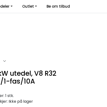
deler
Outlet
Be om tilbud
Kontakt Oss
Logg inn
A
kW utedel, V8 R32
/1-fas/10A
: 1 stk.
kjer: Ikke på lager