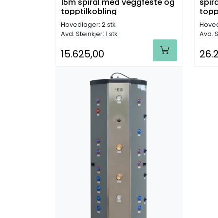
15m spiral med veggfeste og
spir
topptilkobling
topp
Hovedlager: 2 stk.
Hoved
Avd. Steinkjer: 1 stk.
Avd. St
15.625,00
26.