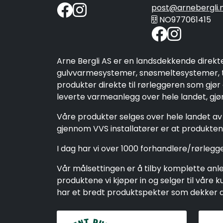
post@arnebergli.
NO977061415
Arne Bergli AS er en landsdekkende direkt
gulvvarmesystemer, snøsmeltesystemer, ta
produkter direkte til rørleggeren som gjør
leverte varmeanlegg over hele landet, gjør 
Våre produkter selges over hele landet av 
gjennom VVS installatører er at produktene
I dag har vi over 1000 forhandlere/rørleg
Vår målsettingen er å tilby komplette anleg
produktene vi kjøper in og selger til vår
har et bredt produktspekter som dekker alt