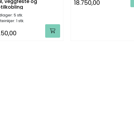
al, veggfeste og
18.750,00
tilkobling
lager: 5 stk.
einkjer: 1 stk.
250,00