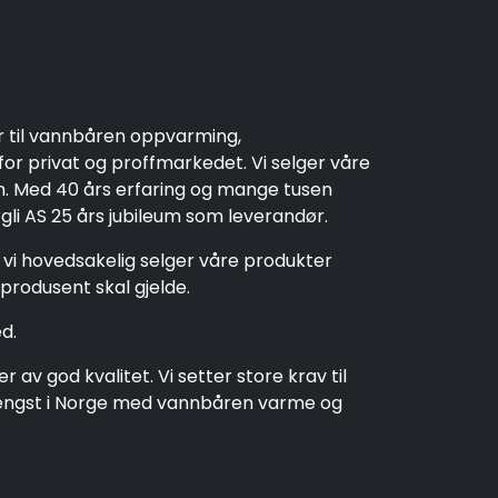
r til vannbåren oppvarming,
r privat og proffmarkedet. Vi selger våre
en. Med 40 års erfaring og mange tusen
rgli AS 25 års jubileum som leverandør.
t vi hovedsakelig selger våre produkter
produsent skal gjelde.
d.
av god kvalitet. Vi setter store krav til
t lengst i Norge med vannbåren varme og