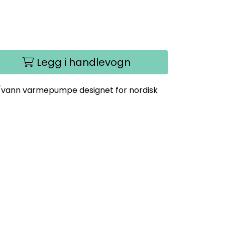
Legg i handlevogn
t/vann varmepumpe designet for nordisk