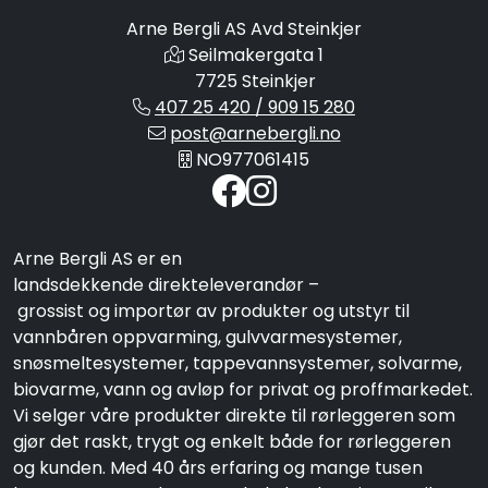
Arne Bergli AS Avd Steinkjer
Seilmakergata 1
7725 Steinkjer
407 25 420 / 909 15 280
post@arnebergli.no
NO977061415
Arne Bergli AS er en
landsdekkende direkteleverandør –
grossist og importør av produkter og utstyr til
vannbåren oppvarming, gulvvarmesystemer,
snøsmeltesystemer, tappevannsystemer, solvarme,
biovarme, vann og avløp for privat og proffmarkedet.
Vi selger våre produkter direkte til rørleggeren som
gjør det raskt, trygt og enkelt både for rørleggeren
og kunden. Med 40 års erfaring og mange tusen