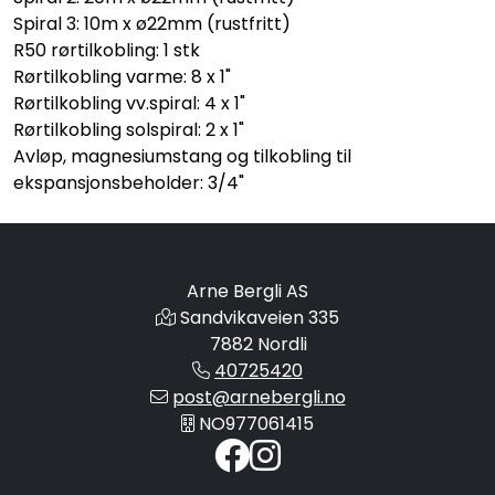
Spiral 3: 10m x ø22mm (rustfritt)
R50 rørtilkobling: 1 stk
Rørtilkobling varme: 8 x 1"
Rørtilkobling vv.spiral: 4 x 1"
Rørtilkobling solspiral: 2 x 1"
Avløp, magnesiumstang og tilkobling til
ekspansjonsbeholder: 3/4"
Arne Bergli AS
Sandvikaveien 335
7882 Nordli
40725420
post@arnebergli.no
NO977061415