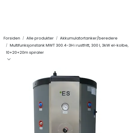
Skip to main content
Alle produkter
Forsiden
Alle produkter
Akkumulatortanker/beredere
KAMPANJER
Multifunksjonstank MWT 300.4-3H i rustfritt, 300 l, 3kW el-kolbe,
10+20+20m spiraler
Kontakt Oss
Søk om proffkundekonto
Reservedeler
Outlet
Be om tilbud