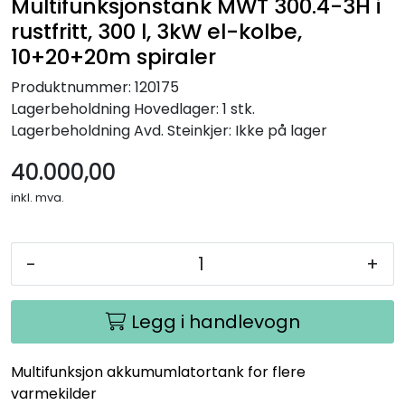
Multifunksjonstank MWT 300.4-3H i
rustfritt, 300 l, 3kW el-kolbe,
10+20+20m spiraler
Produktnummer:
120175
Lagerbeholdning
Hovedlager: 1 stk.
Lagerbeholdning
Avd. Steinkjer: Ikke på lager
40.000,00
inkl. mva.
-
+
Legg i handlevogn
Multifunksjon akkumumlatortank for flere
varmekilder