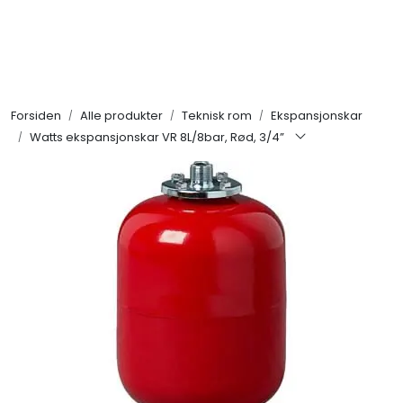
Skip to main content
Alle produkter
Forsiden
Alle produkter
Teknisk rom
Ekspansjonskar
KAMPANJER
Watts ekspansjonskar VR 8L/8bar, Rød, 3/4”
Kontakt Oss
Søk om proffkundekonto
Reservedeler
Outlet
Be om tilbud