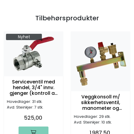
Tilbehørsprodukter
Nyhet
Serviceventil med
hendel, 3/4" innv.
gjenger (kontroll av
Veggkonsoll m/
fortrykk i
sikkerhetsventil,
Hovedlager: 31 stk.
ekspansjonkar)
manometer og
Avd. Steinkjer: 7 stk.
luftepotte
Hovedlager: 29 stk.
525,00
Avd. Steinkjer: 10 stk.
1.987,50