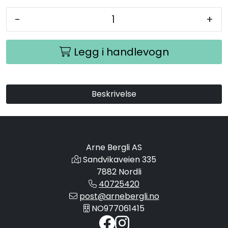
-
+
Legg i handlevogn
Beskrivelse
Arne Bergli AS
Sandvikaveien 335
7882 Nordli
40725420
post@arnebergli.no
NO977061415