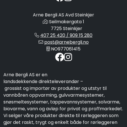
Arne Bergli AS Avd Steinkjer
Seilmakergata 1
7725 Steinkjer
407 25 420 / 909 15 280
post@arnebergli.no
NO977061415
Arne Bergli AS er en
landsdekkende direkteleverandør –
grossist og importør av produkter og utstyr til
vannbåren oppvarming, gulvvarmesystemer,
snøsmeltesystemer, tappevannsystemer, solvarme,
biovarme, vann og avløp for privat og proffmarkedet.
Vi selger våre produkter direkte til rørleggeren som
gjør det raskt, trygt og enkelt både for rørleggeren