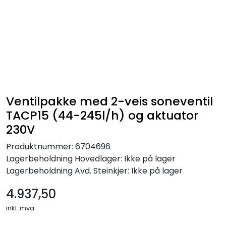
Skip to main content
Alle produkter
KAMPANJER
Kontakt Oss
Ventilpakke med 2-veis soneventil
TACP15 (44-245l/h) og aktuator
Søk om proffkundekonto
230V
Produktnummer:
6704696
Reservedeler
Lagerbeholdning
Hovedlager: Ikke på lager
Lagerbeholdning
Avd. Steinkjer: Ikke på lager
Outlet
4.937,50
Be om tilbud
inkl. mva.