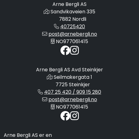
Arne Bergli AS
Sandvikaveien 335
7882 Nordli
40725420
post@arnebergli.no
NO977061415
Arne Bergli AS Avd Steinkjer
Seilmakergata 1
7725 Steinkjer
407 25 420 / 909 15 280
post@arnebergli.no
NO977061415
Arne Bergli AS er en