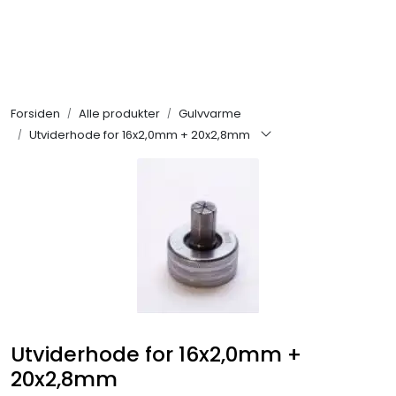
Skip to main content
Alle produkter
Forsiden
Alle produkter
Gulvvarme
KAMPANJER
Utviderhode for 16x2,0mm + 20x2,8mm
Kontakt Oss
Søk om proffkundekonto
Reservedeler
Outlet
Utviderhode for 16x2,0mm +
Be om tilbud
20x2,8mm