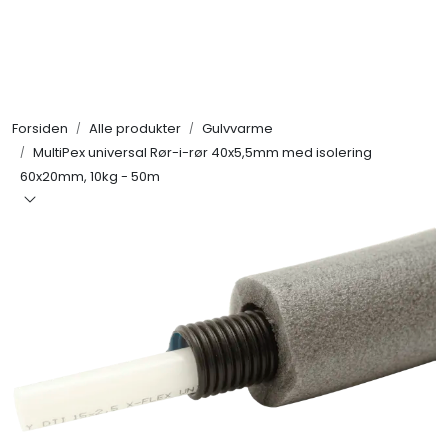
Skip to main content
Alle produkter
Forsiden
Alle produkter
Gulvvarme
KAMPANJER
MultiPex universal Rør-i-rør 40x5,5mm med isolering
60x20mm, 10kg - 50m
Kontakt Oss
Søk om proffkundekonto
Reservedeler
Outlet
Be om tilbud