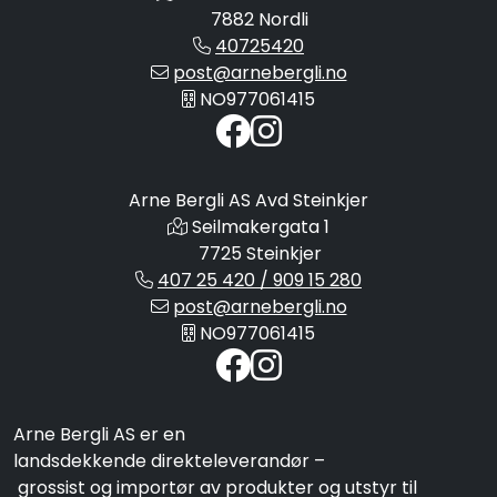
7882 Nordli
40725420
post@arnebergli.no
NO977061415
Arne Bergli AS Avd Steinkjer
Seilmakergata 1
7725 Steinkjer
407 25 420 / 909 15 280
post@arnebergli.no
NO977061415
Arne Bergli AS er en
landsdekkende direkteleverandør –
grossist og importør av produkter og utstyr til