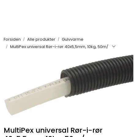
Skip to main content
Alle produkter
Forsiden
Alle produkter
Gulvvarme
KAMPANJER
MultiPex universal Rør-i-rør 40x5,5mm, 10kg, 50m/
Kontakt Oss
Søk om proffkundekonto
Reservedeler
Outlet
Be om tilbud
MultiPex universal Rør-i-rør