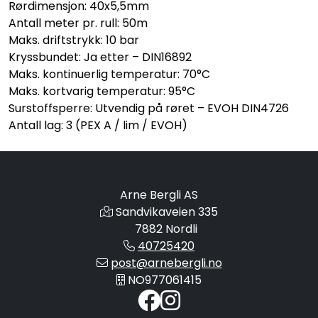
Rørdimensjon: 40x5,5mm
Antall meter pr. rull: 50m
Maks. driftstrykk: 10 bar
Kryssbundet: Ja etter – DIN16892
Maks. kontinuerlig temperatur: 70°C
Maks. kortvarig temperatur: 95°C
Surstoffsperre: Utvendig på røret – EVOH DIN4726
Antall lag: 3 (PEX A / lim / EVOH)
Arne Bergli AS
Sandvikaveien 335
7882 Nordli
40725420
post@arnebergli.no
NO977061415