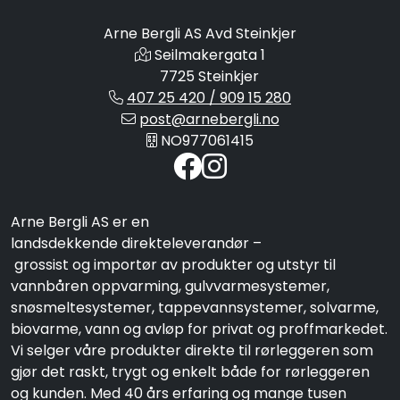
Arne Bergli AS Avd Steinkjer
Seilmakergata 1
7725 Steinkjer
407 25 420 / 909 15 280
post@arnebergli.no
NO977061415
Arne Bergli AS er en
landsdekkende direkteleverandør –
grossist og importør av produkter og utstyr til
vannbåren oppvarming, gulvvarmesystemer,
snøsmeltesystemer, tappevannsystemer, solvarme,
biovarme, vann og avløp for privat og proffmarkedet.
Vi selger våre produkter direkte til rørleggeren som
gjør det raskt, trygt og enkelt både for rørleggeren
og kunden. Med 40 års erfaring og mange tusen