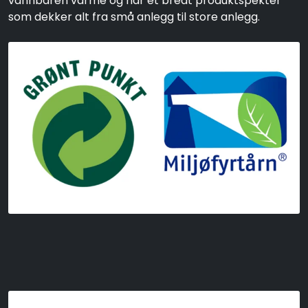
vannbåren varme og har et bredt produktspekter
som dekker alt fra små anlegg til store anlegg.