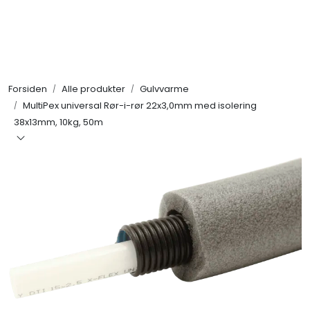
Skip to main content
Alle produkter
Forsiden
Alle produkter
Gulvvarme
KAMPANJER
MultiPex universal Rør-i-rør 22x3,0mm med isolering
38x13mm, 10kg, 50m
Kontakt Oss
Søk om proffkundekonto
Reservedeler
Outlet
Be om tilbud