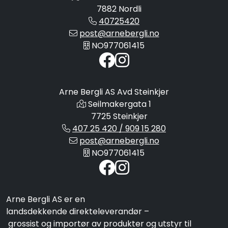
7882 Nordli
40725420
post@arnebergli.no
NO977061415
Arne Bergli AS Avd Steinkjer
Seilmakergata 1
7725 Steinkjer
407 25 420 / 909 15 280
post@arnebergli.no
NO977061415
Arne Bergli AS er en
landsdekkende direkteleverandør –
grossist og importør av produkter og utstyr til