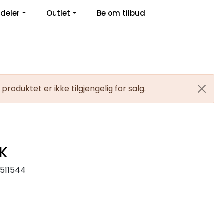
deler
Outlet
Be om tilbud
Kontakt Oss
Logg inn
produktet er ikke tilgjengelig for salg.
RK
2511544