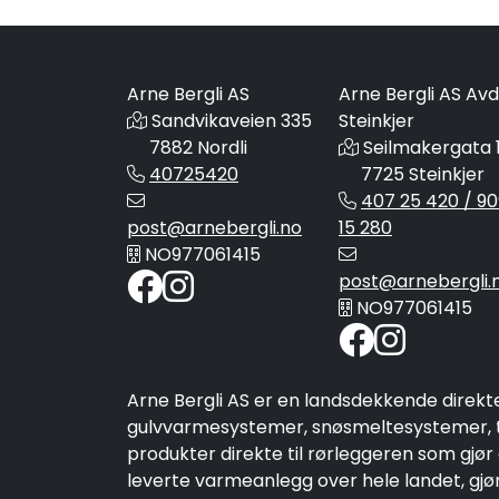
Arne Bergli AS
Arne Bergli AS Avd
Sandvikaveien 335
Steinkjer
7882 Nordli
Seilmakergata 
40725420
7725 Steinkjer
407 25 420 / 90
post@arnebergli.no
15 280
NO977061415
post@arnebergli.
NO977061415
Arne Bergli AS er en landsdekkende direkt
gulvvarmesystemer, snøsmeltesystemer, ta
produkter direkte til rørleggeren som gjør
leverte varmeanlegg over hele landet, gjør 