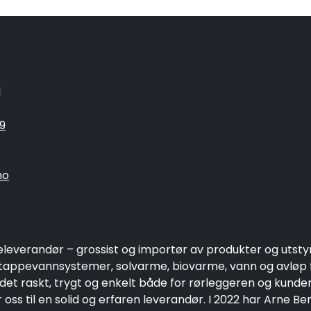
1
9
no
eleverandør – grossist og importør av produkter og utsty
ppevannsystemer, solvarme, biovarme, vann og avløp fo
 det raskt, trygt og enkelt både for rørleggeren og kund
oss til en solid og erfaren leverandør. I 2022 har Arne Be