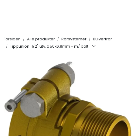
Skip to main content
Alle produkter
Forsiden
Alle produkter
Rørsystemer
Kulvertrør
KAMPANJER
Tippunion 11/2" utv. x 50x6,9mm - m/ bolt
Kontakt Oss
Søk om proffkundekonto
Reservedeler
Outlet
Be om tilbud