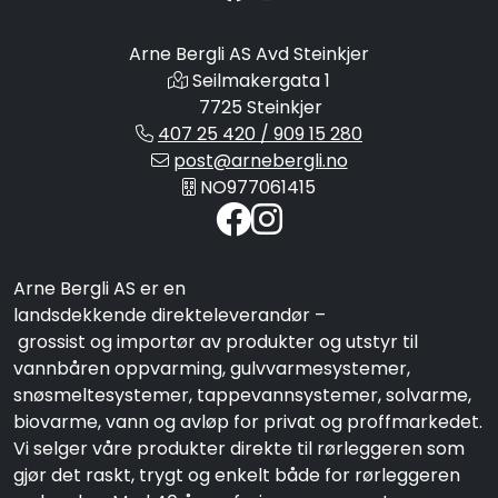
Arne Bergli AS Avd Steinkjer
Seilmakergata 1
7725 Steinkjer
407 25 420 / 909 15 280
post@arnebergli.no
NO977061415
Arne Bergli AS er en
landsdekkende direkteleverandør –
grossist og importør av produkter og utstyr til
vannbåren oppvarming, gulvvarmesystemer,
snøsmeltesystemer, tappevannsystemer, solvarme,
biovarme, vann og avløp for privat og proffmarkedet.
Vi selger våre produkter direkte til rørleggeren som
gjør det raskt, trygt og enkelt både for rørleggeren