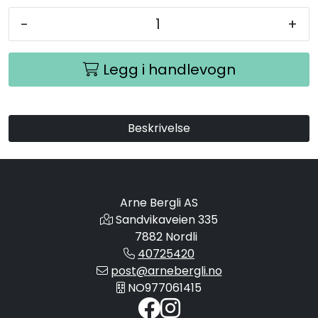
-
+
Legg i handlevogn
Beskrivelse
Arne Bergli AS
Sandvikaveien 335
7882 Nordli
40725420
post@arnebergli.no
NO977061415