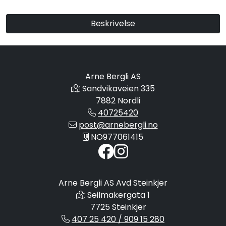
Beskrivelse
Arne Bergli AS
Sandvikaveien 335
7882 Nordli
40725420
post@arnebergli.no
NO977061415
Arne Bergli AS Avd Steinkjer
Seilmakergata 1
7725 Steinkjer
407 25 420 / 909 15 280