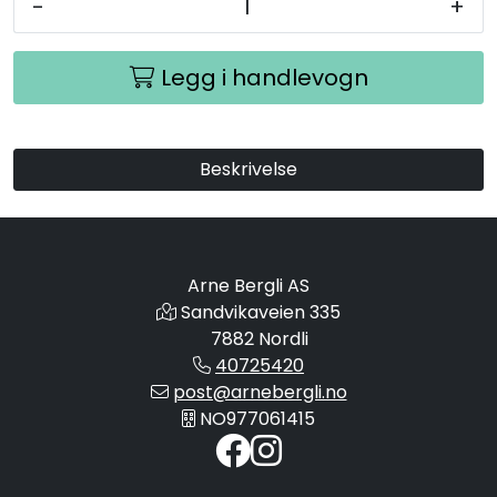
-
+
Legg i handlevogn
Beskrivelse
Arne Bergli AS
Sandvikaveien 335
7882 Nordli
40725420
post@arnebergli.no
NO977061415