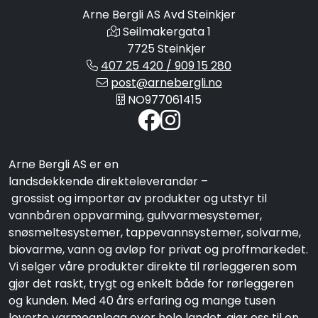
Arne Bergli AS Avd Steinkjer
Seilmakergata 1
7725 Steinkjer
407 25 420 / 909 15 280
post@arnebergli.no
NO977061415
Arne Bergli AS er en
landsdekkende direkteleverandør –
grossist og importør av produkter og utstyr til
vannbåren oppvarming, gulvvarmesystemer,
snøsmeltesystemer, tappevannsystemer, solvarme,
biovarme, vann og avløp for privat og proffmarkedet.
Vi selger våre produkter direkte til rørleggeren som
gjør det raskt, trygt og enkelt både for rørleggeren
og kunden. Med 40 års erfaring og mange tusen
leverte varmeanlegg over hele landet, gjør oss til en