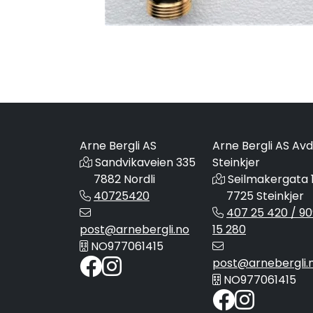
Arne Bergli AS
Arne Bergli AS Avd
Sandvikaveien 335
Steinkjer
7882 Nordli
Seilmakergata 
40725420
7725 Steinkjer
407 25 420 / 90
post@arnebergli.no
15 280
NO977061415
post@arnebergli.
NO977061415