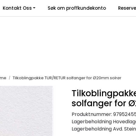
Kontakt Oss
Søk om proffkundekonto
Reserve
klamasjonsskjema
rme
Tilkoblingpakke TUR/RETUR solfanger for Ø20mm solrør
Tilkoblingpakk
solfanger for 
Produktnummer:
9795245
Lagerbeholdning
Hovedlage
Lagerbeholdning
Avd. Stein