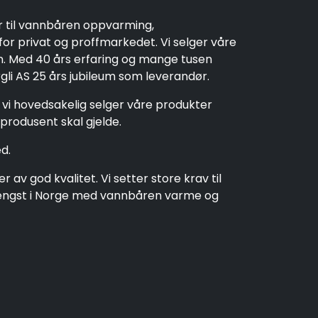
r til vannbåren oppvarming,
r privat og proffmarkedet. Vi selger våre
en. Med 40 års erfaring og mange tusen
rgli AS 25 års jubileum som leverandør.
t vi hovedsakelig selger våre produkter
produsent skal gjelde.
d.
av god kvalitet. Vi setter store krav til
t lengst i Norge med vannbåren varme og