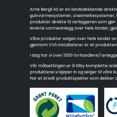
Arne Bergli AS er en landsdekkende direkt
gulvvarmesystemer, snøsmeltesystemer, ta
produkter direkte til rørleggeren som gjør
leverte varmeanlegg over hele landet, gjør 
Våre produkter selges over hele landet av 
gjennom VVS installatører er at produktene
I dag har vi over 1000 forhandlere/rørleg
Vår målsettingen er å tilby komplette anleg
produktene vi kjøper in og selger til vår
har et bredt produktspekter som dekker alt