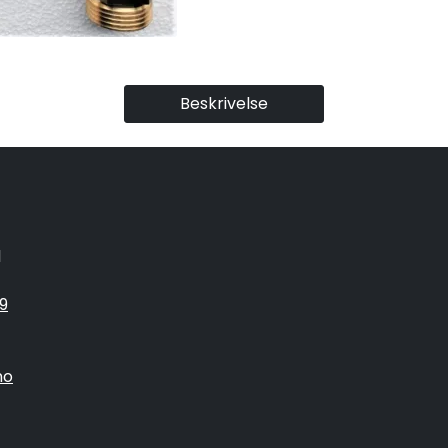
Beskrivelse
1
9
no