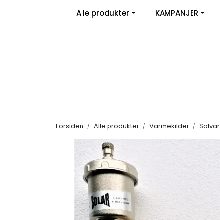
Skip to main content
|
Alle produkter
KAMPANJER
Salgsbetingelser
Retur/transportskade & re
Forsiden
Alle produkter
Varmekilder
Solva