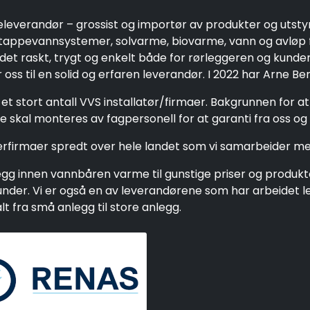
eleverandør – grossist og importør av produkter og utsty
ppevannsystemer, solvarme, biovarme, vann og avløp fo
 det raskt, trygt og enkelt både for rørleggeren og kund
oss til en solid og erfaren leverandør. I 2022 har Arne Be
et stort antall VVS installatør/firmaer. Bakgrunnen for a
 skal monteres av fagpersonell for at garanti fra oss og 
gerfirmaer spredt over hele landet som vi samarbeider me
g innen vannbåren varme til gunstige priser og produkter 
e kunder. Vi er også en av leverandørene som har arbeide
 fra små anlegg til store anlegg.