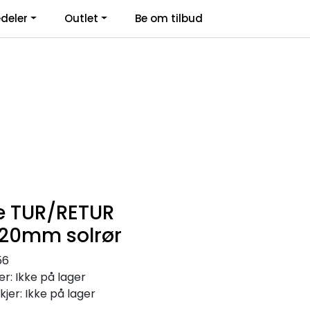
deler
Outlet
Be om tilbud
Kontakt Oss
Logg inn
e TUR/RETUR
Ø20mm solrør
56
r: Ikke på lager
kjer: Ikke på lager