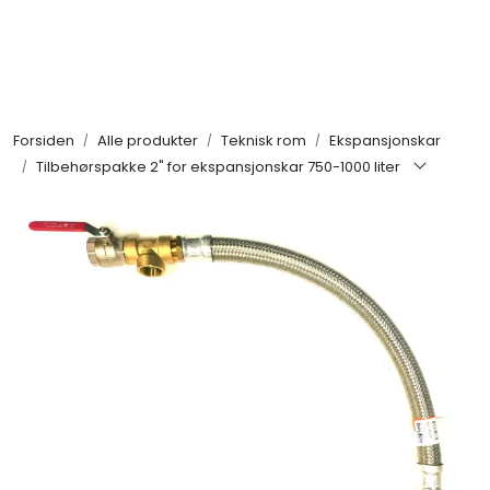
Skip to main content
Alle produkter
Forsiden
Alle produkter
Teknisk rom
Ekspansjonskar
KAMPANJER
Tilbehørspakke 2" for ekspansjonskar 750-1000 liter
Kontakt Oss
Søk om proffkundekonto
Reservedeler
Outlet
Be om tilbud