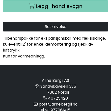
Legg i handlevogn
Beskrivelse
Tilbehørspakke for ekspansjonskar med fleksislange,
kuleventil 2" for enkel demontering og sjekk av
lufttrykk.
Kun for varmeanlegg.
Arne Bergli AS
Sandvikaveien 335
7882 Nordli
40725420
post@arnebergli.no
NO977061415