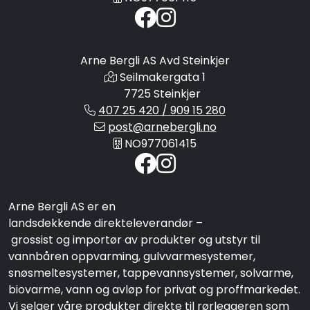
Arne Bergli AS Avd Steinkjer
Seilmakergata 1
7725 Steinkjer
407 25 420 / 909 15 280
post@arnebergli.no
NO977061415
Arne Bergli AS er en
landsdekkende direkteleverandør –
grossist og importør av produkter og utstyr til
vannbåren oppvarming, gulvvarmesystemer,
snøsmeltesystemer, tappevannsystemer, solvarme,
biovarme, vann og avløp for privat og proffmarkedet.
Vi selger våre produkter direkte til rørleggeren som