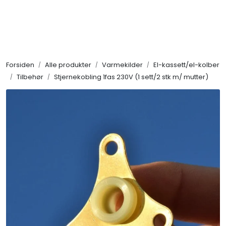
Skip to main content
Alle produkter
Forsiden
Alle produkter
Varmekilder
El-kassett/el-kolber
KAMPANJER
Tilbehør
Stjernekobling 1fas 230V (1 sett/2 stk m/ mutter)
Kontakt Oss
Søk om proffkundekonto
Reservedeler
Outlet
Be om tilbud