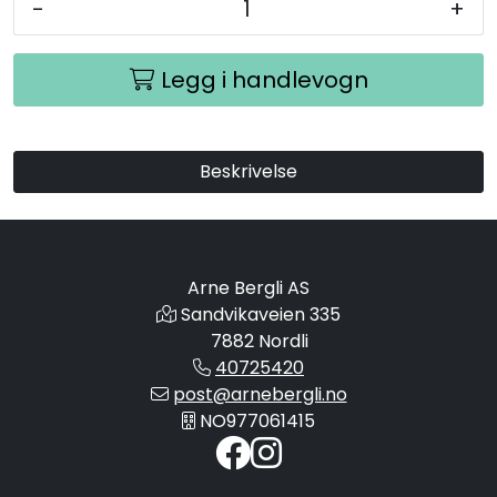
-
+
Legg i handlevogn
Beskrivelse
Arne Bergli AS
Sandvikaveien 335
7882 Nordli
40725420
post@arnebergli.no
NO977061415