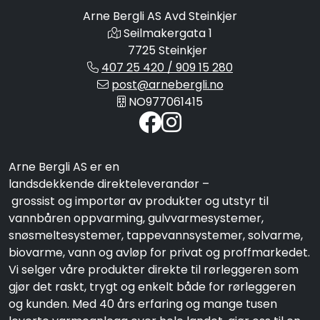
Arne Bergli AS Avd Steinkjer
Seilmakergata 1
7725 Steinkjer
407 25 420 / 909 15 280
post@arnebergli.no
NO977061415
Arne Bergli AS er en
landsdekkende direkteleverandør –
grossist og importør av produkter og utstyr til
vannbåren oppvarming, gulvvarmesystemer,
snøsmeltesystemer, tappevannsystemer, solvarme,
biovarme, vann og avløp for privat og proffmarkedet.
Vi selger våre produkter direkte til rørleggeren som
gjør det raskt, trygt og enkelt både for rørleggeren
og kunden. Med 40 års erfaring og mange tusen