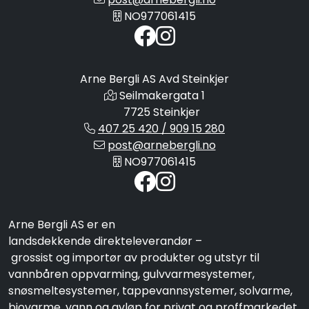
NO977061415
Arne Bergli AS Avd Steinkjer
Seilmakergata 1
7725 Steinkjer
407 25 420 / 909 15 280
post@arnebergli.no
NO977061415
Arne Bergli AS er en
landsdekkende direkteleverandør –
grossist og importør av produkter og utstyr til
vannbåren oppvarming, gulvvarmesystemer,
snøsmeltesystemer, tappevannsystemer, solvarme,
biovarme, vann og avløp for privat og proffmarkedet.