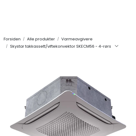
Skip to main content
Alle produkter
Forsiden
Alle produkter
Varmeavgivere
KAMPANJER
Skystar takkassett/viftekonvektor SKECM56 - 4-rørs
Kontakt Oss
Søk om proffkundekonto
Reservedeler
Outlet
Be om tilbud