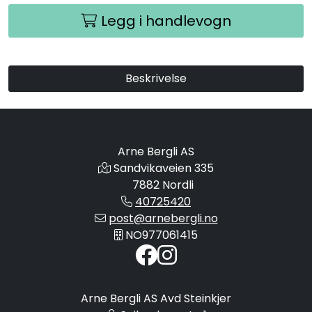
Legg i handlevogn
Beskrivelse
Arne Bergli AS
Sandvikaveien 335
7882 Nordli
40725420
post@arnebergli.no
NO977061415
Arne Bergli AS Avd Steinkjer