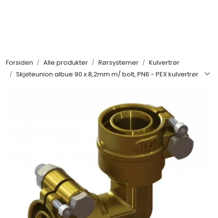
Skip to main content
Alle produkter
Forsiden
Alle produkter
Rørsystemer
Kulvertrør
KAMPANJER
Skjøteunion albue 90 x 8,2mm m/ bolt, PN6 - PEX kulvertrør
Kontakt Oss
Søk om proffkundekonto
Reservedeler
Outlet
Be om tilbud