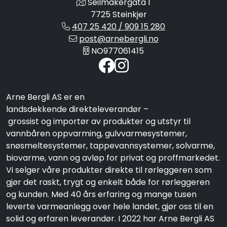
Seilmakergata 1
7725 Steinkjer
407 25 420 / 909 15 280
post@arnebergli.no
NO977061415
Arne Bergli AS er en
landsdekkende direkteleverandør –
grossist og importør av produkter og utstyr til
vannbåren oppvarming, gulvvarmesystemer,
snøsmeltesystemer, tappevannsystemer, solvarme,
biovarme, vann og avløp for privat og proffmarkedet.
Vi selger våre produkter direkte til rørleggeren som
gjør det raskt, trygt og enkelt både for rørleggeren
og kunden. Med 40 års erfaring og mange tusen
leverte varmeanlegg over hele landet, gjør oss til en
solid og erfaren leverandør. I 2022 har Arne Bergli AS