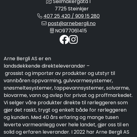
Seilmakergata 1
7725 Steinkjer
407 25 420 / 909 15 280
post@arnebergli.no
NO977061415
Arne Bergli AS er en
landsdekkende direkteleverandør –
grossist og importør av produkter og utstyr til
vannbåren oppvarming, gulvvarmesystemer,
snøsmeltesystemer, tappevannsystemer, solvarme,
biovarme, vann og avløp for privat og proffmarkedet.
Vi selger våre produkter direkte til rørleggeren som
gjør det raskt, trygt og enkelt både for rørleggeren
og kunden. Med 40 års erfaring og mange tusen
leverte varmeanlegg over hele landet, gjør oss til en
solid og erfaren leverandør. I 2022 har Arne Bergli AS