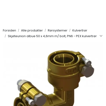
Skip to main content
Alle produkter
Forsiden
Alle produkter
Rørsystemer
Kulvertrør
KAMPANJER
Skjøteunion albue 50 x 4,6mm m/ bolt, PN6 - PEX kulvertrør
Kontakt Oss
Søk om proffkundekonto
Reservedeler
Outlet
Be om tilbud