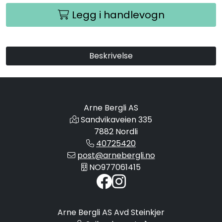
Legg i handlevogn
Beskrivelse
Arne Bergli AS
Sandvikaveien 335
7882 Nordli
40725420
post@arnebergli.no
NO977061415
Arne Bergli AS Avd Steinkjer