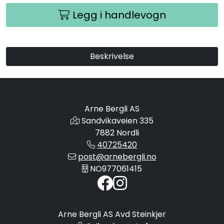
Legg i handlevogn
Beskrivelse
Arne Bergli AS
Sandvikaveien 335
7882 Nordli
40725420
post@arnebergli.no
NO977061415
Arne Bergli AS Avd Steinkjer