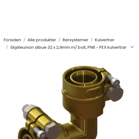
Skip to main content
Alle produkter
Forsiden
Alle produkter
Rørsystemer
Kulvertrør
KAMPANJER
Skjøteunion albue 32 x 2,9mm m/ bolt, PN6 - PEX kulvertrør
Kontakt Oss
Søk om proffkundekonto
Reservedeler
Outlet
Be om tilbud