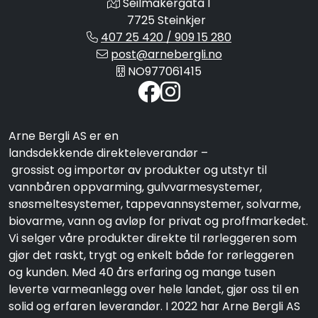
Seilmakergata 1
7725 Steinkjer
407 25 420 / 909 15 280
post@arnebergli.no
NO977061415
Arne Bergli AS er en
landsdekkende direkteleverandør –
grossist og importør av produkter og utstyr til
vannbåren oppvarming, gulvvarmesystemer,
snøsmeltesystemer, tappevannsystemer, solvarme,
biovarme, vann og avløp for privat og proffmarkedet.
Vi selger våre produkter direkte til rørleggeren som
gjør det raskt, trygt og enkelt både for rørleggeren
og kunden. Med 40 års erfaring og mange tusen
leverte varmeanlegg over hele landet, gjør oss til en
solid og erfaren leverandør. I 2022 har Arne Bergli AS