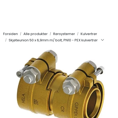
Skip to main content
Alle produkter
Forsiden
Alle produkter
Rørsystemer
Kulvertrør
KAMPANJER
Skjøteunion 50 x 6,9mm m/ bolt, PN10 - PEX kulvertrør
Kontakt Oss
Søk om proffkundekonto
Reservedeler
Outlet
Be om tilbud