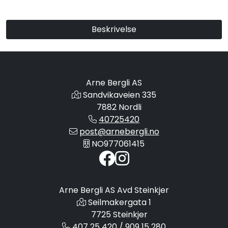
Beskrivelse
Arne Bergli AS
Sandvikaveien 335
7882 Nordli
40725420
post@arnebergli.no
NO977061415
Arne Bergli AS Avd Steinkjer
Seilmakergata 1
7725 Steinkjer
407 25 420 / 909 15 280