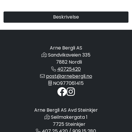
Beskrivelse
Arne Bergli AS
Sandvikaveien 335
7882 Nordli
40725420
post@arnebergli.no
NO977061415
Arne Bergli AS Avd Steinkjer
Seilmakergata 1
7725 Steinkjer
407 25 420 / 909 15 280