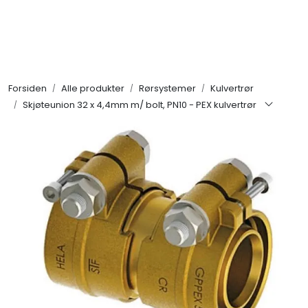
Skip to main content
Alle produkter
Forsiden
Alle produkter
Rørsystemer
Kulvertrør
KAMPANJER
Skjøteunion 32 x 4,4mm m/ bolt, PN10 - PEX kulvertrør
Kontakt Oss
Søk om proffkundekonto
Reservedeler
Outlet
Be om tilbud