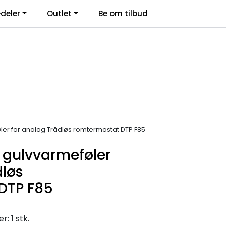
deler
Outlet
Be om tilbud
Kontakt Oss
Logg inn
øler for analog Trådløs romtermostat DTP F85
n gulvvarmeføler
dløs
DTP F85
: 1 stk.