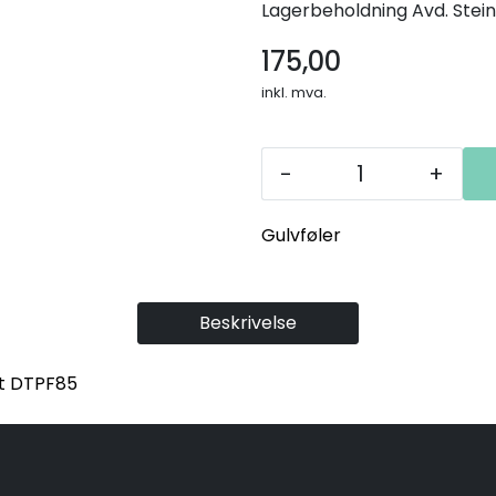
Lagerbeholdning
Avd. Stein
175,00
inkl. mva.
-
+
Gulvføler
Beskrivelse
at DTPF85