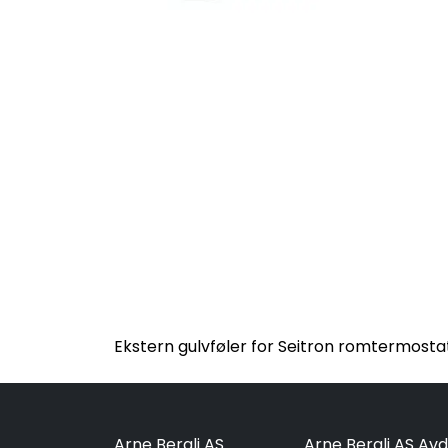
Ekstern gulvføler for Seitron romtermost
Arne Bergli AS
Arne Bergli AS Avd