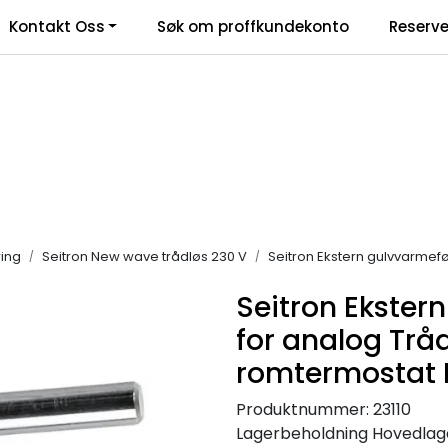
Kontakt Oss
Søk om proffkundekonto
Reserve
klamasjonsskjema
ing
Seitron New wave trådløs 230 V
Seitron Ekstern gulvvarmef
Seitron Ekster
for analog Trå
romtermostat 
Produktnummer:
23110
Lagerbeholdning
Hovedlager