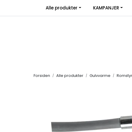
Skip to main content
|
Alle produkter
KAMPANJER
Salgsbetingelser
Retur/transportskade & re
Forsiden
Alle produkter
Gulvvarme
Romstyr