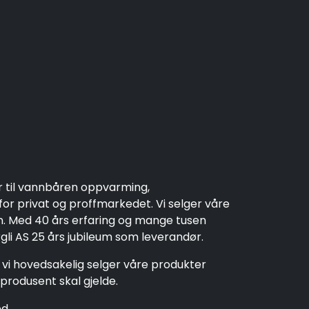
r til vannbåren oppvarming,
r privat og proffmarkedet. Vi selger våre
en. Med 40 års erfaring og mange tusen
rgli AS 25 års jubileum som leverandør.
t vi hovedsakelig selger våre produkter
produsent skal gjelde.
d.