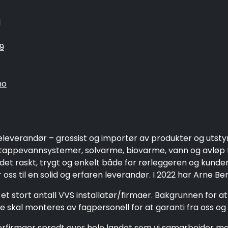
1
9
no
eleverandør – grossist og importør av produkter og utsty
ppevannsystemer, solvarme, biovarme, vann og avløp fo
 det raskt, trygt og enkelt både for rørleggeren og kund
oss til en solid og erfaren leverandør. I 2022 har Arne Be
et stort antall VVS installatør/firmaer. Bakgrunnen for a
 skal monteres av fagpersonell for at garanti fra oss og 
gerfirmaer spredt over hele landet som vi samarbeider me