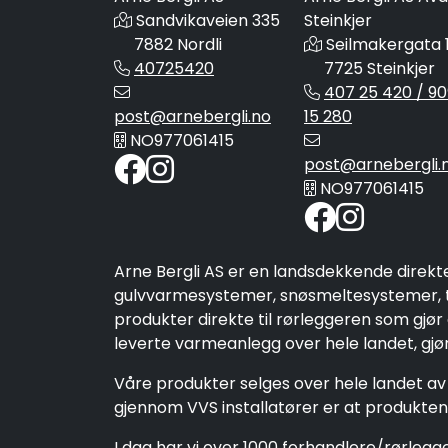
Sandvikaveien 335
Steinkjer
7882 Nordli
Seilmakergata 
40725420
7725 Steinkjer
407 25 420 / 90
post@arnebergli.no
15 280
NO977061415
post@arnebergli.
NO977061415
Arne Bergli AS er en landsdekkende direkt
gulvvarmesystemer, snøsmeltesystemer, ta
produkter direkte til rørleggeren som gjør
leverte varmeanlegg over hele landet, gjør 
Våre produkter selges over hele landet av 
gjennom VVS installatører er at produktene
I dag har vi over 1000 forhandlere/rørleg