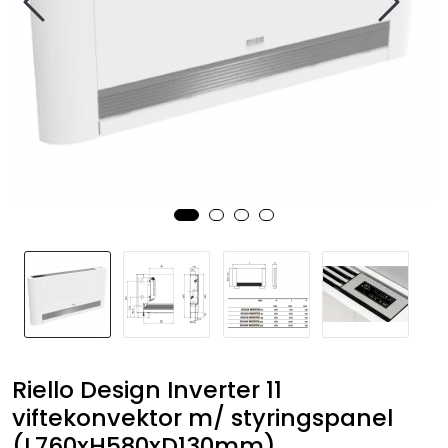
Riello Design Inverter 11
viftekonvektor m/ styringspanel
(L760xH580xD130mm)