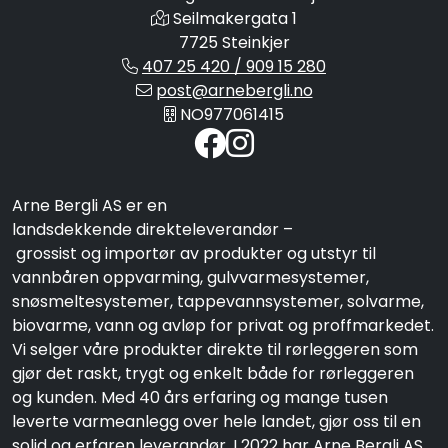
Seilmakergata 1
7725 Steinkjer
407 25 420 / 909 15 280
post@arnebergli.no
NO977061415
Arne Bergli AS er en
landsdekkende direkteleverandør –
grossist og importør av produkter og utstyr til
vannbåren oppvarming, gulvvarmesystemer,
snøsmeltesystemer, tappevannsystemer, solvarme,
biovarme, vann og avløp for privat og proffmarkedet.
Vi selger våre produkter direkte til rørleggeren som
gjør det raskt, trygt og enkelt både for rørleggeren
og kunden. Med 40 års erfaring og mange tusen
leverte varmeanlegg over hele landet, gjør oss til en
solid og erfaren leverandør. I 2022 har Arne Bergli AS