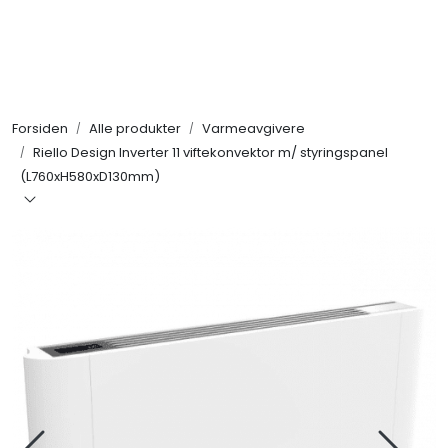
Skip to main content
Alle produkter
Forsiden
Alle produkter
Varmeavgivere
KAMPANJER
Riello Design Inverter 11 viftekonvektor m/ styringspanel
(L760xH580xD130mm)
Kontakt Oss
Søk om proffkundekonto
Reservedeler
Outlet
Be om tilbud