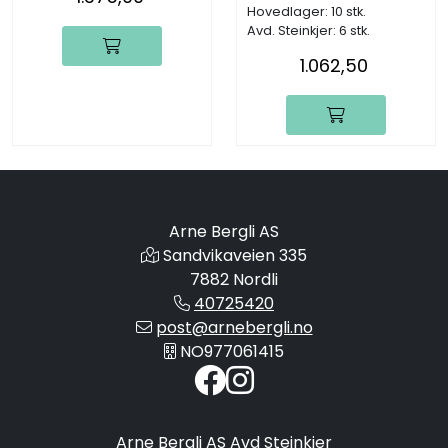
Hovedlager: 10 stk.
Avd. Steinkjer: 6 stk.
1.062,50
Arne Bergli AS
Sandvikaveien 335
7882 Nordli
40725420
post@arnebergli.no
NO977061415
Arne Bergli AS Avd Steinkjer