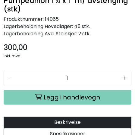
Pumpeunion 1 ½ x 1" m/ avstenging
(stk)
Produktnummer:
14065
Lagerbeholdning
Hovedlager: 45 stk.
Lagerbeholdning
Avd. Steinkjer: 2 stk.
300,00
inkl. mva.
-
+
Legg i handlevogn
Beskrivelse
Spesifikasjoner