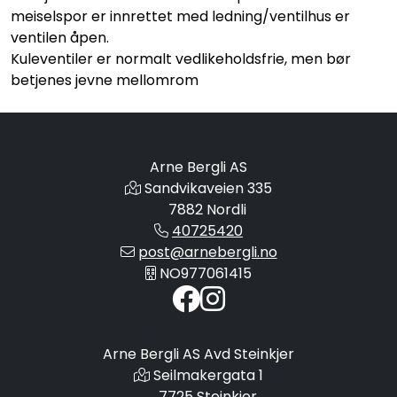
meiselspor er innrettet med ledning/ventilhus er
ventilen åpen.
Kuleventiler er normalt vedlikeholdsfrie, men bør
betjenes jevne mellomrom
Arne Bergli AS
Sandvikaveien 335
7882 Nordli
40725420
post@arnebergli.no
NO977061415
Arne Bergli AS Avd Steinkjer
Seilmakergata 1
7725 Steinkjer