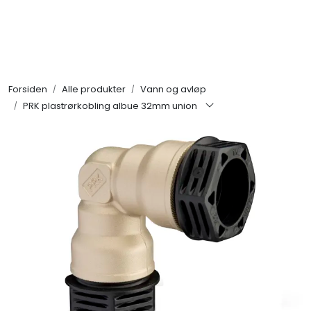
Skip to main content
Alle produkter
Forsiden
Alle produkter
Vann og avløp
KAMPANJER
PRK plastrørkobling albue 32mm union
Kontakt Oss
Søk om proffkundekonto
Reservedeler
Outlet
Be om tilbud