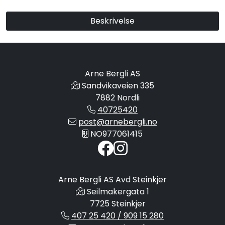
Beskrivelse
Arne Bergli AS
Sandvikaveien 335
7882 Nordli
40725420
post@arnebergli.no
NO977061415
Arne Bergli AS Avd Steinkjer
Seilmakergata 1
7725 Steinkjer
407 25 420 / 909 15 280