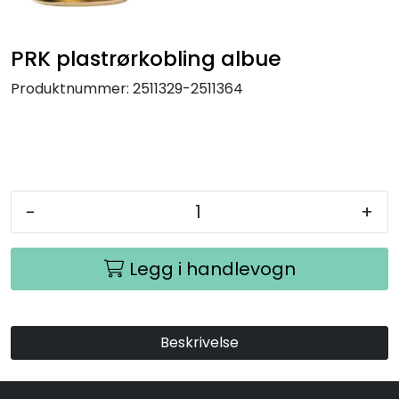
PRK plastrørkobling albue
Produktnummer:
2511329-2511364
-
+
Legg i handlevogn
Beskrivelse